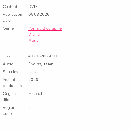
cinematografico, Nia Long (Empire, la serie The Best Man),
Content
DVD
Laura Harrier (BlacKkKlansman, Spider-Man: Homecoming) e
Publication
05.08.2026
Juliano Krue Valdi (The Loud House, Arco), con Miles Teller
date
(Top Gun: Maverick, Whiplash) e Colman Domingo (Sing Sing,
Genre
Portrait, Biographie
Rustin), due volte candidato all'Oscar®.
Drama
Music
EAN
4020628651190
Audio
English
,
Italian
Subtitles
Italian
Year of
2026
production
Original
Michael
title
Region
2
code