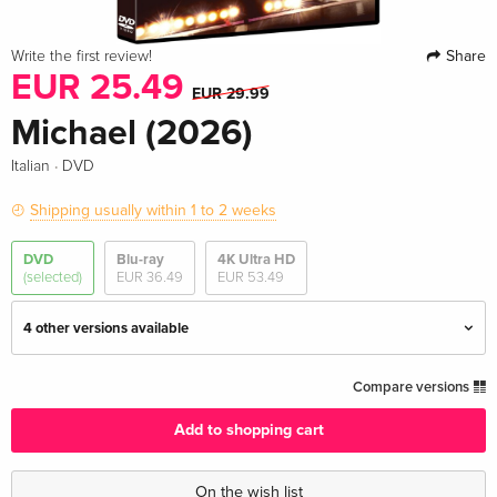
Share
Write the first review!
EUR 25.49
EUR 29.99
Michael (2026)
·
Italian
DVD
Shipping usually within 1 to 2 weeks
DVD
Blu-ray
4K Ultra HD
(selected)
EUR 36.49
EUR 53.49
4 other versions available
Standard edition
EUR 29.99
Compare versions
English · UK Version
Add to shopping cart
Standard edition
EUR 43.99
English · US Version
On the wish list