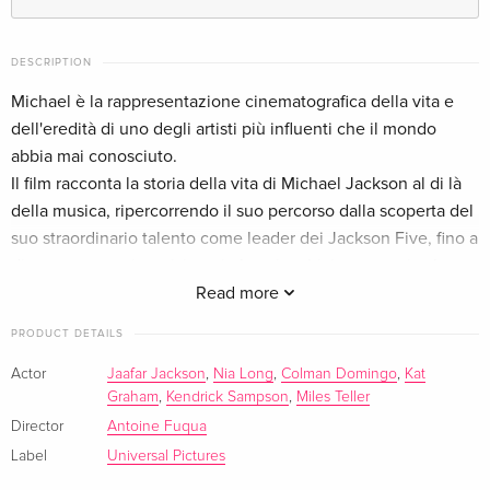
Standard edition
EUR 24.49
German
DESCRIPTION
Michael è la rappresentazione cinematografica della vita e
Standard edition
EUR 25.49
dell'eredità di uno degli artisti più influenti che il mondo
French
EUR 29.99
abbia mai conosciuto.
Il film racconta la storia della vita di Michael Jackson al di là
Standard edition — (selected)
EUR 25.49
della musica, ripercorrendo il suo percorso dalla scoperta del
Italian
EUR 29.99
suo straordinario talento come leader dei Jackson Five, fino a
diventare un artista visionario la cui ambizione creativa ha
alimentato una ricerca incessante per diventare il più grande
Read more
performer del mondo.
PRODUCT DETAILS
Mettendo in risalto sia la sua vita fuori dal palcoscenico che
alcune delle performance più iconiche della sua prima
Actor
Jaafar Jackson
,
Nia Long
,
Colman Domingo
,
Kat
Graham
,
Kendrick Sampson
,
Miles Teller
carriera da solista, il film offre al pubblico un posto in prima
fila per vedere Michael Jackson come mai prima d'ora. È qui
Director
Antoine Fuqua
che inizia la sua storia.
Label
Universal Pictures
Michael vede protagonisti Jaafar Jackson al suo debutto