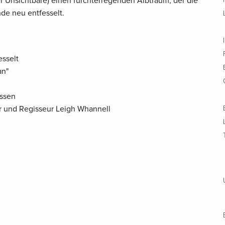
r Unsichtbare) einen furchterregenden Albtraum, der die
de neu entfesselt.
esselt
an"
issen
r und Regisseur Leigh Whannell