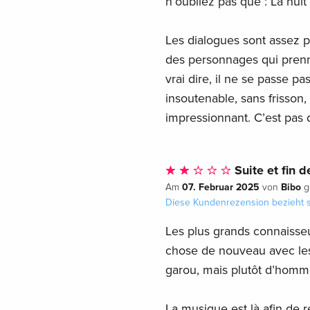
n’oubliez pas que : La nuit to
Les dialogues sont assez pi
des personnages qui prenne
vrai dire, il ne se passe p
insoutenable, sans frisso
impressionnant. C’est pas
Suite et fin d
07. Februar 2025
Bibo
Am
von
g
Diese Kundenrezension bezieht s
Les plus grands connaisseu
chose de nouveau avec les 
garou, mais plutôt d’homm
La musique est là afin de r