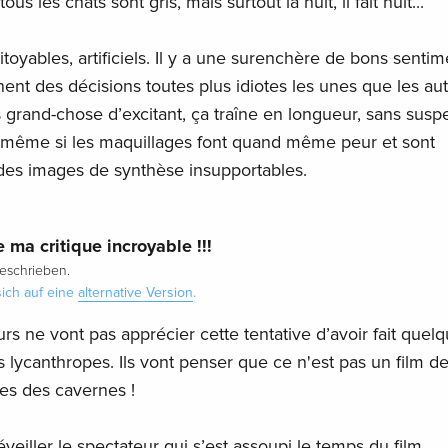
us les chats sont gris, mais surtout la nuit, il fait nuit...
toyables, artificiels. Il y a une surenchère de bons sentim
nt des décisions toutes plus idiotes les unes que les aut
as grand-chose d’excitant, ça traîne en longueur, sans sus
n, même si les maquillages font quand même peur et sont
 des images de synthèse insupportables.
e ma critique incroyable !!!
eschrieben.
ich auf eine
alternative Version
.
rs ne vont pas apprécier cette tentative d’avoir fait quel
lycanthropes. Ils vont penser que ce n'est pas un film de
es des cavernes !
éveiller le spectateur qui s’est assoupi le temps du film.