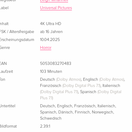
Regisseur
Leigh Whannell
4K Ultra HD + Blu-ray
EUR 25,49
Label
Universal Pictures
Französisch
EUR 29,99
Inhalt
4K Ultra HD
Limited Edition, Steelbook, 4K Ultra HD + Blu-
EUR 64,49
ray
FSK / Altersfreigabe
ab 16 Jahren
Italienisch
Erscheinungsdatum
10.04.2025
Genre
Horror
EAN
5053083270483
Laufzeit
103 Minuten
Ton
Deutsch
(Dolby Atmos)
,
Englisch
(Dolby Atmos)
,
Französisch
(Dolby Digital Plus 7.1)
,
Italienisch
(Dolby Digital Plus 7.1)
,
Spanisch
(Dolby Digital
Plus 7.1)
Untertitel
Deutsch
,
Englisch
,
Französisch
,
Italienisch
,
Spanisch
,
Dänisch
,
Finnisch
,
Norwegisch
,
Schwedisch
Bildformat
2.39:1