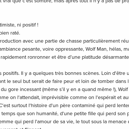
est vrai que c'est sombre, mais après tout il n'y a pas de pr
miste, ni positif !
bien raté.
oduction avec une partie de chasse particulièrement réu
 ambiance pesante, voire oppressante, Wolf Man, hélas, m
rapidement ronronner et être d’une platitude désarmante
positifs. Il y a quelques très bonnes scènes. Loin d'être 
nt le seul but serait de faire peur et loin de tomber dans 
u du gore incessant (même s’il y en a quand même !), Wol
mme on l'attendait, imprévisible comme on l'espérait et au
'est surtout l'histoire d'un père contaminé qui perd lent
temps que son humanité, d'une petite fille qui perd son 
emme qui perd l'amour de sa vie, le tout sous la menace 