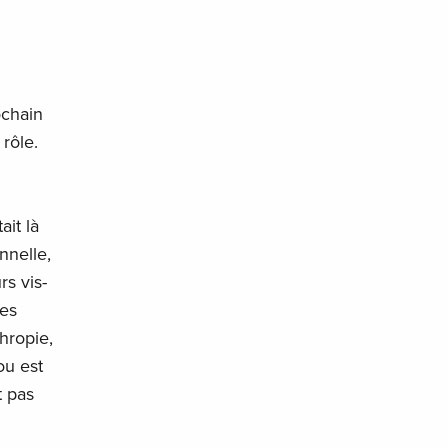
ochain
rôle.
ait là
nnelle,
rs vis-
mes
hropie,
ou est
t pas