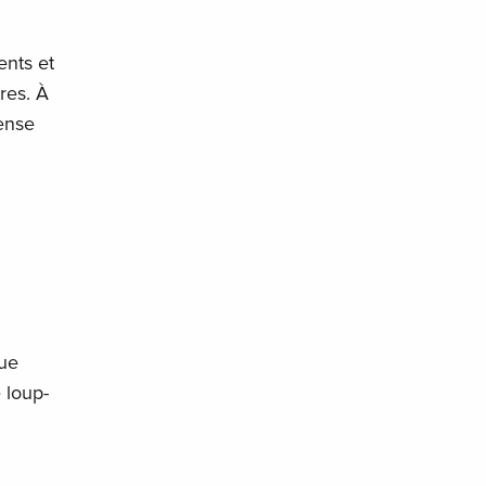
ents et
res. À
pense
que
 loup-