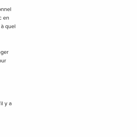
onnel
c en
 à quel
nger
our
l y a