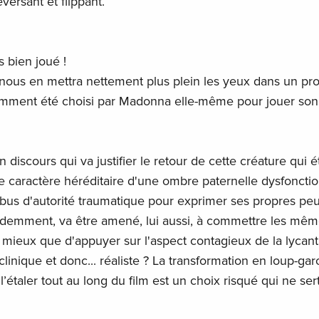
versant et flippant.
s bien joué !
 nous en mettra nettement plus plein les yeux dans un pr
remment été choisi par Madonna elle-même pour jouer son 
un discours qui va justifier le retour de cette créature qui ét
 le caractère héréditaire d'une ombre paternelle dysfonctio
abus d'autorité traumatique pour exprimer ses propres peu
videmment, va être amené, lui aussi, à commettre les mê
e mieux que d'appuyer sur l'aspect contagieux de la lycant
clinique et donc... réaliste ? La transformation en loup-gar
l’étaler tout au long du film est un choix risqué qui ne ser