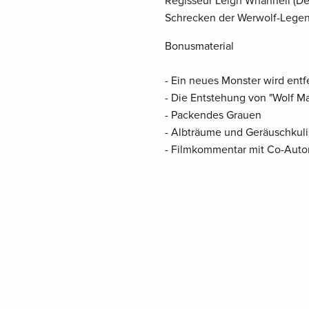
Regisseur Leigh Whannell (De
Schrecken der Werwolf-Legen
Bonusmaterial
- Ein neues Monster wird entf
- Die Entstehung von "Wolf M
- Packendes Grauen
- Albträume und Geräuschkul
- Filmkommentar mit Co-Auto