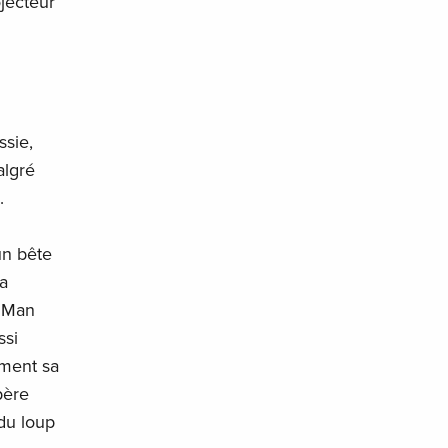
ojecteur
ssie,
algré
.
un bête
la
f Man
ssi
ement sa
père
du loup