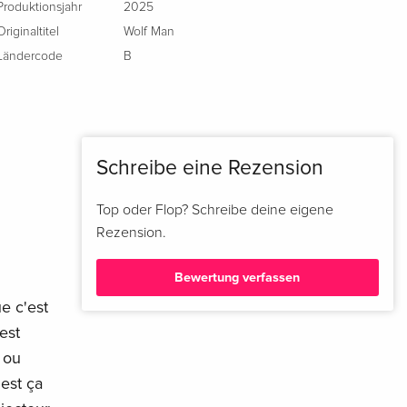
Produktionsjahr
2025
Originaltitel
Wolf Man
Ländercode
B
Schreibe eine Rezension
Top oder Flop? Schreibe deine eigene
Rezension.
Bewertung verfassen
e c'est
est
e ou
'est ça