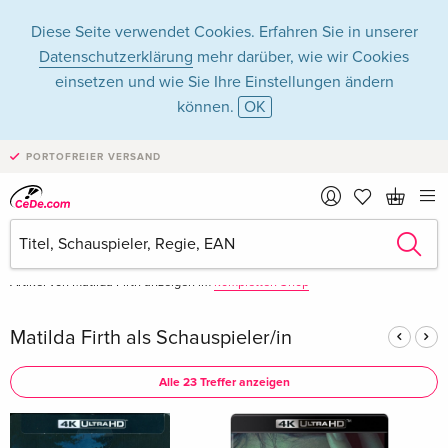
Diese Seite verwendet Cookies. Erfahren Sie in unserer
Datenschutzerklärung
mehr darüber, wie wir Cookies
einsetzen und wie Sie Ihre Einstellungen ändern
können.
OK
Matilda Firth in
PORTOFREIER VERSAND
Filme - Alle Formate
Artikel von Matilda Firth anzeigen im
kompletten Shop
Matilda Firth als Schauspieler/in
Alle 23 Treffer anzeigen