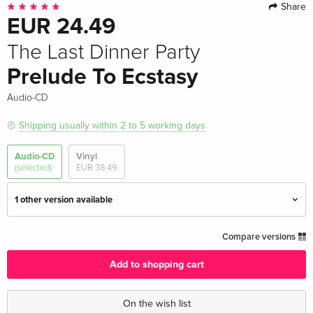
Share
EUR 24.49
The Last Dinner Party
Prelude To Ecstasy
Audio-CD
Shipping usually within 2 to 5 working days
Audio-CD
Vinyl
(selected)
EUR 38.49
1 other version available
Standard edition — (selected)
EUR 24.49
Compare versions
Add to shopping cart
Reissue, Deluxe Edition
EUR 39.49
On the wish list