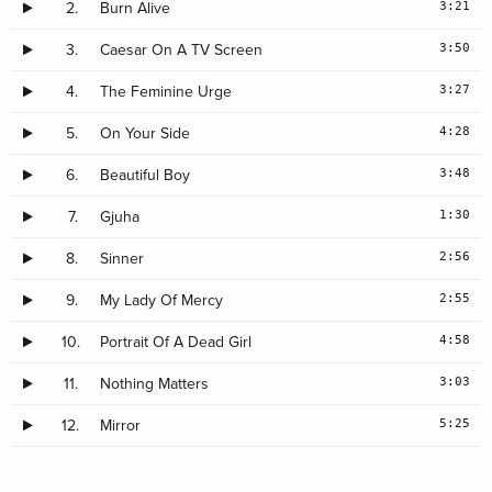
3:21
2.
Burn Alive
3:50
3.
Caesar On A TV Screen
3:27
4.
The Feminine Urge
4:28
5.
On Your Side
3:48
6.
Beautiful Boy
1:30
7.
Gjuha
2:56
8.
Sinner
2:55
9.
My Lady Of Mercy
4:58
10.
Portrait Of A Dead Girl
3:03
11.
Nothing Matters
5:25
12.
Mirror