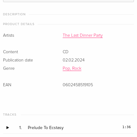
DESCRIPTION
PRODUCT DETAILS
Artists
The Last Dinner Party
Content
CD
Publication date
02.02.2024
Genre
Pop, Rock
EAN
0602458519105
TRACKS
1:36
1.
Prelude To Ecstasy