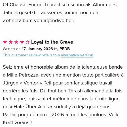
Of Chaos». Für mich praktisch schon als Album des
Jahres gesetzt – ausser es kommt noch ein
Zehneralbum von irgendwo her.
Loyal to the Grave
17. January 2026
PEDB
Written on
by
.
This customer review refers to a
alternative version
.
Seizième et honorable album de la talentueuse bande
à Mille Petrozza, avec une mention toute particulière à
Jürgen « Ventor » Reil pour son fantastique travail
derrière les fûts. Du tout bon Thrash allemand à la fois
technique, puissant et mélodique dans la droite ligne
de « Hate Über Alles » sorti il y a déjà quatre ans.
Parfait pour démarrer 2026 à fond les boulons. Volle
Kraft voraus !