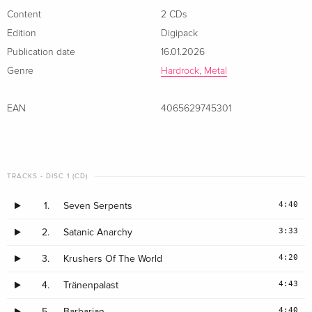
Content
2 CDs
Edition
Digipack
Publication date
16.01.2026
Genre
Hardrock, Metal
EAN
4065629745301
TRACKS - DISC 1 (CD)
4:40
1.
Seven Serpents
3:33
2.
Satanic Anarchy
4:20
3.
Krushers Of The World
4:43
4.
Tränenpalast
4:40
5.
Barbarian