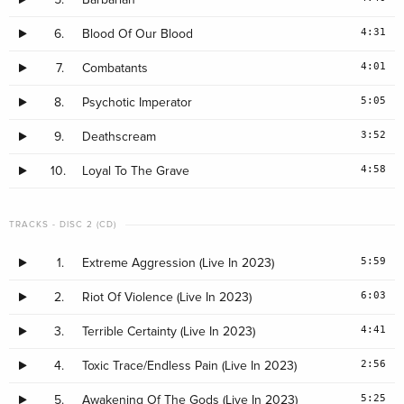
4:31
6.
Blood Of Our Blood
4:01
7.
Combatants
5:05
8.
Psychotic Imperator
3:52
9.
Deathscream
4:58
10.
Loyal To The Grave
TRACKS - DISC 2 (CD)
5:59
1.
Extreme Aggression (Live In 2023)
6:03
2.
Riot Of Violence (Live In 2023)
4:41
3.
Terrible Certainty (Live In 2023)
2:56
4.
Toxic Trace/Endless Pain (Live In 2023)
5:25
5.
Awakening Of The Gods (Live In 2023)