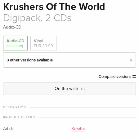
Krushers Of The World
Digipack, 2 CDs
Audio-CD
Audio-CD
Vinyl
(selected)
EUR 29.99
3 other versions available
Jewel Case
EUR 28.49
Compare versions
On the wish list
Jewelcase
EUR 28.49
· US Version
DESCRIPTION
Digipack, 2 CDs — (selected)
Sold out
PRODUCT DETAILS
Boxset, Gold/Red ink-spot LP & Transparent
Sold out
Artists
Kreator
Orange Vinyl, 2 LPs + 2 CDs