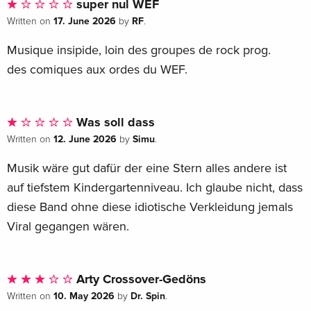
super nul WEF
Perep Utz
17. June 2026
RF
Written on
by
.
5
Yor Zarad
Musique insipide, loin des groupes de rock prog.
6
des comiques aux ordes du WEF.
Angor
Was soll dass
12. June 2026
Simu
Written on
by
.
Musik wäre gut dafür der eine Stern alles andere ist
auf tiefstem Kindergartenniveau. Ich glaube nicht, dass
diese Band ohne diese idiotische Verkleidung jemals
Viral gegangen wären.
Arty Crossover-Gedöns
10. May 2026
Dr. Spin
Written on
by
.