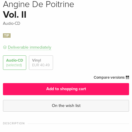
Angine De Poitrine
Vol. II
Audio-CD
TIP
Deliverable immediately
Audio-CD
Vinyl
(selected)
EUR 40.49
Compare versions
Add to shopping cart
On the wish list
DESCRIPTION