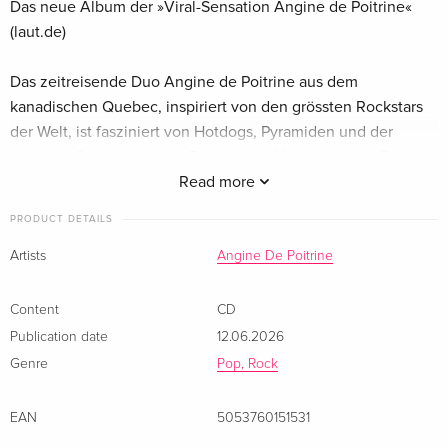
Das neue Album der »Viral-Sensation Angine de Poitrine«
(laut.de)
Das zeitreisende Duo Angine de Poitrine aus dem
kanadischen Quebec, inspiriert von den grössten Rockstars
der Welt, ist fasziniert von Hotdogs, Pyramiden und der
schieren Grandiosität der Rockmusik. Mit treibenden Drum-
Grooves und kunstvoll geschichteten mikrotonalen Gitarren
Read more
erzeugen Klek und Khn de Poitrine hypnotische Klang- und
PRODUCT DETAILS
Bildwelten im psychedelischen Math-Rock-Kosmos. Ihre
Live-Session bei KEXP hat bereits Millionen von Aufrufen
Artists
Angine De Poitrine
erzielt – Tendenz steigend. Im Februar 2026 zählt die neue
Single und Album-Opener »Fabienk« zu den 50
Content
CD
meistgesuchten Songs weltweit auf Shazam. Hinzu kommen
Publication date
12.06.2026
in wenigen Minuten ausverkaufte Konzerte, Auftritte auf
Genre
Pop, Rock
internationalen Festivals und zehntausende
Vinylpressungen, um die Nachfrage zu decken… All das ist
EAN
5053760151531
vor allem für uns Menschen wichtig. Angine de Poitrine