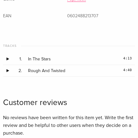
weltweit Spitzenpositionen in den Charts erreichte und
mehrfach mit Platin ausgezeichnet wurde. „In the Stars“
EAN
0602488213707
erscheint am 5. Mai digital und am 15. Mai physisch, und
bildet den Auftakt zur neuen Albumkampagne.
TRACKS
4:13
1.
In The Stars
4:40
2.
Rough And Twisted
Customer reviews
No reviews have been written for this item yet. Write the first
review and be helpful to other users when they decide on a
purchase.