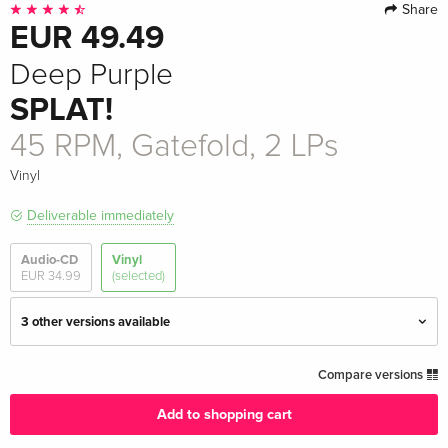
Share
EUR 49.49
Deep Purple
SPLAT!
45 RPM, Gatefold, 2 LPs
Vinyl
Deliverable immediately
Audio-CD
Vinyl
EUR 34.99
(selected)
3 other versions available
45 RPM, Gatefold, 2 LPs — (selected)
EUR 49.49
Compare versions
Add to shopping cart
45 RPM, Gatefold, Limited Edition,
EUR 64.49
Transparent Yellow Vinyl, 2 LPs