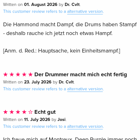
01. August 2026
Dr. Cvlt
Written on
by
.
This customer review refers to a
alternative version
.
Die Hammond macht Dampf, die Drums haben Stampf
- deshalb rauche ich jetzt noch etwas Hampf.
[Anm. d. Red.: Hauptsache, kein Einheitsmampf.]
Der Drummer macht mich echt fertig
23. July 2026
Dr. Cvlt
Written on
by
.
This customer review refers to a
alternative version
.
Echt gut
11. July 2026
Josi
Written on
by
.
This customer review refers to a
alternative version
.
Ich freue mich auf Montreux. Deep Purple immer noch