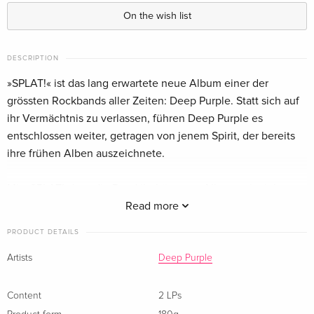
On the wish list
45 RPM, Gatefold, Limited Edition, Purple
EUR 70.99
Vinyl, 2 LPs
DESCRIPTION
Limited Boxset, 2 LPs + 3 10" Maxis + 7" Single
EUR 145.49
»SPLAT!« ist das lang erwartete neue Album einer der
+ CD
grössten Rockbands aller Zeiten: Deep Purple. Statt sich auf
ihr Vermächtnis zu verlassen, führen Deep Purple es
entschlossen weiter, getragen von jenem Spirit, der bereits
ihre frühen Alben auszeichnete.
Mit »SPLAT!« legt die Band ihr härtestes Album seit vielen
Jahren vor, gemeinsam im Studio aufgenommen, wie bei
Read more
Deep Purple seit jeher üblich. Erneut produziert von Bob
PRODUCT DETAILS
Ezrin, bündelt das Album genau jenen Sound und jene
Haltung, die Deep Purple seit Jahrzehnten unverwechselbar
Artists
Deep Purple
machen. Im Zentrum von SPLAT! steht eine von Frontmann
Ian Gillan entwickelte Idee: das Ende der Menschheit nicht
Content
2 LPs
als Apokalypse gedacht, sondern als Metamorphose jenseits