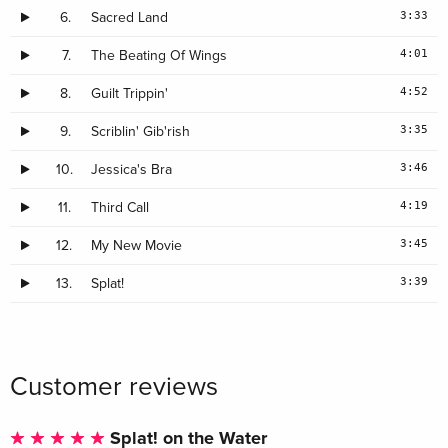
3:33
6.
Sacred Land
4:01
7.
The Beating Of Wings
4:52
8.
Guilt Trippin'
3:35
9.
Scriblin' Gib'rish
3:46
10.
Jessica's Bra
4:19
11.
Third Call
3:45
12.
My New Movie
3:39
13.
Splat!
Customer reviews
Splat! on the Water