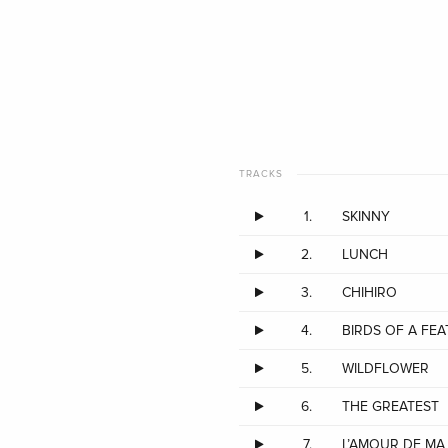
TRACKS
1.
SKINNY
2.
LUNCH
3.
CHIHIRO
4.
BIRDS OF A FE
5.
WILDFLOWER
6.
THE GREATEST
7.
L’AMOUR DE MA 