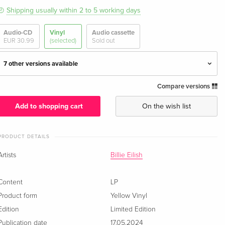
Shipping usually within 2 to 5 working days
Audio-CD
Vinyl
Audio cassette
EUR 30.99
(selected)
Sold out
7 other versions available
Compare versions
LP
EUR 42.99
Add to shopping cart
On the wish list
Limited Edition, Yellow Vinyl, LP — (selected)
EUR 42.99
PRODUCT DETAILS
Isolated Vocals, Black Friday 2024, Cream
EUR 46.99
White Bio Vinyl, LP
Artists
Billie Eilish
2025 Reissue, Limited 1 Year Edition, LP
EUR 46.99
Content
LP
Product form
Yellow Vinyl
Bio Vinyl, 3 LPs
EUR 79.49
Edition
Limited Edition
Publication date
17.05.2024
Grey Vinyl, LP
Sold out