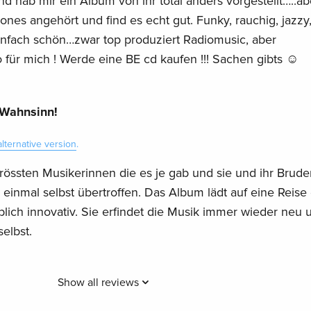
und hab mir ein Album von ihr total anders vorgestellt…..a
es angehört und find es echt gut. Funky, rauchig, jazzy
einfach schön…zwar top produziert Radiomusic, aber
für mich ! Werde eine BE cd kaufen !!! Sachen gibts ☺️
Wahnsinn!
alternative version
.
 grössten Musikerinnen die es je gab und sie und ihr Brude
einmal selbst übertroffen. Das Album lädt auf eine Reise
blich innovativ. Sie erfindet die Musik immer wieder neu 
elbst.
Show all reviews