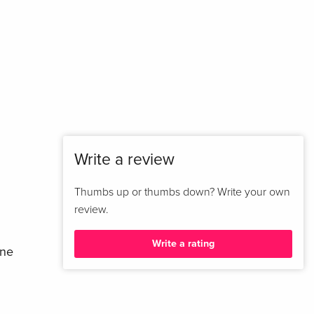
Write a review
Thumbs up or thumbs down? Write your own
review.
Write a rating
ine