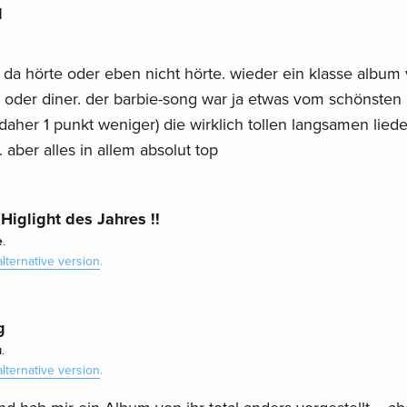
l
 da hörte oder eben nicht hörte. wieder ein klasse album
ro oder diner. der barbie-song war ja etwas vom schönsten 
 (daher 1 punkt weniger) die wirklich tollen langsamen liede
 aber alles in allem absolut top
Higlight des Jahres !!
e
.
alternative version
.
g
u
.
alternative version
.