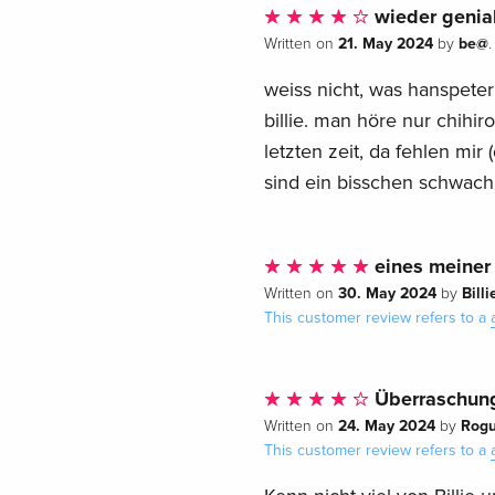
wieder genia
21. May 2024
be@
Written on
by
.
weiss nicht, was hanspeter
billie. man höre nur chihi
letzten zeit, da fehlen mir
sind ein bisschen schwach.
eines meiner 
30. May 2024
Billi
Written on
by
This customer review refers to a
Überraschun
24. May 2024
Rog
Written on
by
This customer review refers to a