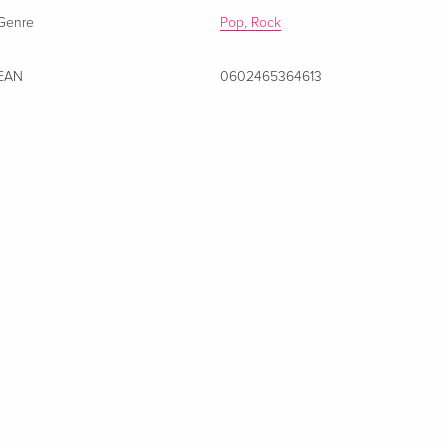
Genre
Pop, Rock
Limited Edition, Colored, LP
Sold out
EAN
0602465364613
2025 Reissue, Japan Edition, Limited Edition,
Sold out
LP
· Japan Edition