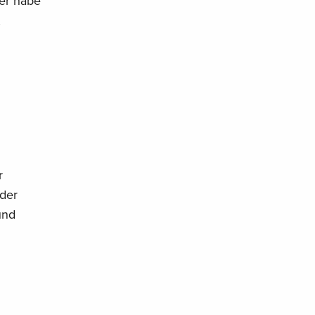
ber habe
,
r
 der
und