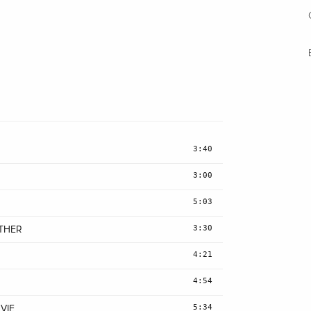
3:40
3:00
5:03
3:30
ATHER
4:21
4:54
5:34
VIE