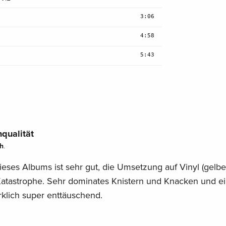
3:06
4:58
5:43
qualität
h
.
ieses Albums ist sehr gut, die Umsetzung auf Vinyl (gelbe
e Katastrophe. Sehr dominates Knistern und Knacken und e
klich super enttäuschend.