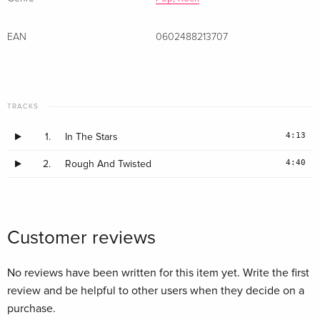
weltweit Spitzenpositionen in den Charts erreichte und
mehrfach mit Platin ausgezeichnet wurde. „In the Stars“
EAN
0602488213707
erscheint am 5. Mai digital und am 15. Mai physisch, und
bildet den Auftakt zur neuen Albumkampagne.
TRACKS
4:13
1.
In The Stars
4:40
2.
Rough And Twisted
Customer reviews
No reviews have been written for this item yet. Write the first
review and be helpful to other users when they decide on a
purchase.