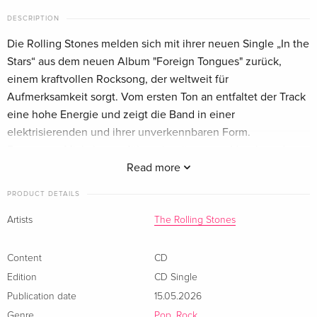
DESCRIPTION
Die Rolling Stones melden sich mit ihrer neuen Single „In the
Stars“ aus dem neuen Album "Foreign Tongues" zurück,
einem kraftvollen Rocksong, der weltweit für
Aufmerksamkeit sorgt. Vom ersten Ton an entfaltet der Track
eine hohe Energie und zeigt die Band in einer
elektrisierenden und ihrer unverkennbaren Form.
Frontmann Mick Jagger führt mit prägnanten Vocals und
verleiht dem Song eine klare Intensität. Gleichzeitig liefern
Read more
Keith Richards und Ronnie Wood mit ihrem eingespielten
PRODUCT DETAILS
Zusammenspiel an den Gitarren den charakteristischen,
riffgetriebenen Sound der Band. So entsteht ein Gesamtbild,
Artists
The Rolling Stones
das sowohl vertraut als auch zeitgemäss wirkt.
Parallel dazu kündigen die Rolling Stones ihr neues
Content
CD
Studioalbum "Foreign Tongues" an, das am 10. Juli erscheint.
Edition
CD Single
Das Album folgt weniger als drei Jahre nach dem vielfach
Publication date
15.05.2026
ausgezeichneten Vorgänger Hackney Diamonds, der
Genre
Pop, Rock