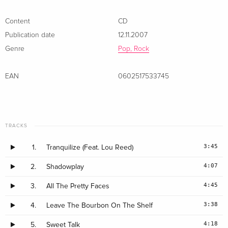
Content
CD
Publication date
12.11.2007
Genre
Pop, Rock
EAN
0602517533745
TRACKS
3:45
1.
Tranquilize (Feat. Lou Reed)
4:07
2.
Shadowplay
4:45
3.
All The Pretty Faces
3:38
4.
Leave The Bourbon On The Shelf
4:18
5.
Sweet Talk