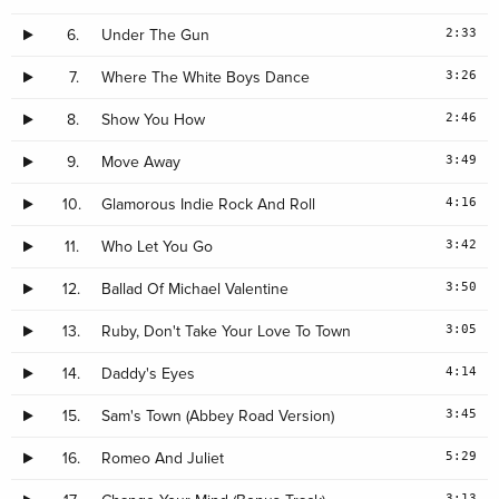
2:33
6.
Under The Gun
3:26
7.
Where The White Boys Dance
2:46
8.
Show You How
3:49
9.
Move Away
4:16
10.
Glamorous Indie Rock And Roll
3:42
11.
Who Let You Go
3:50
12.
Ballad Of Michael Valentine
3:05
13.
Ruby, Don't Take Your Love To Town
4:14
14.
Daddy's Eyes
3:45
15.
Sam's Town (Abbey Road Version)
5:29
16.
Romeo And Juliet
3:13