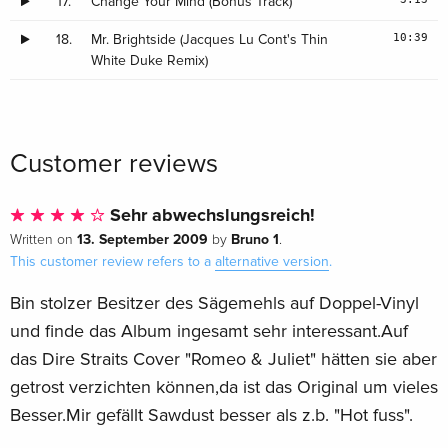
17.
Change Your Mind (Bonus Track)
10:39
18.
Mr. Brightside (Jacques Lu Cont's Thin
White Duke Remix)
Customer reviews
Sehr abwechslungsreich!
13. September 2009
Bruno 1
Written on
by
.
This customer review refers to a
alternative version
.
Bin stolzer Besitzer des Sägemehls auf Doppel-Vinyl
und finde das Album ingesamt sehr interessant.Auf
das Dire Straits Cover "Romeo & Juliet" hätten sie aber
getrost verzichten können,da ist das Original um vieles
Besser.Mir gefällt Sawdust besser als z.b. "Hot fuss".