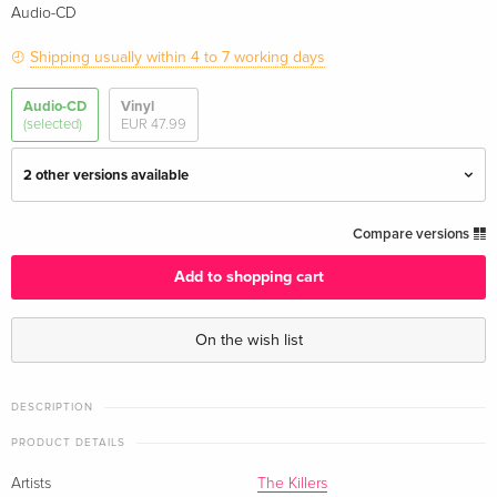
Audio-CD
Shipping usually within 4 to 7 working days
Audio-CD
Vinyl
(selected)
EUR 47.99
2 other versions available
Standard edition — (selected)
EUR 19.99
Compare versions
Add to shopping cart
Standard edition
EUR 22.49
On the wish list
Japan Edition
EUR 39.49
· Japan Edition
DESCRIPTION
PRODUCT DETAILS
Artists
The Killers