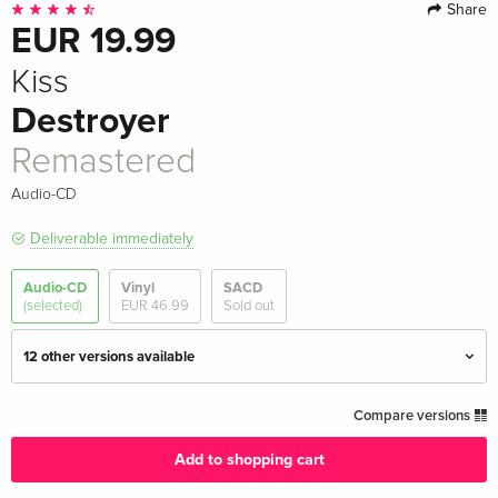
Share
EUR 19.99
Kiss
Destroyer
Remastered
Audio-CD
Deliverable immediately
Audio-CD
Vinyl
SACD
(selected)
EUR 46.99
Sold out
12 other versions available
Remastered — (selected)
EUR 19.99
Compare versions
Add to shopping cart
2021 Reissue, 45th Anniversary Edition, 2
EUR 17.99
CDs
EUR 29.99