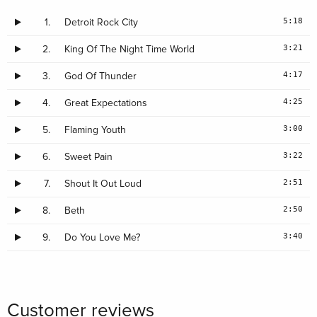
Japan Edition, Remastered
Sold out
· Japan Edition
5:18
1.
Detroit Rock City
3:21
2.
King Of The Night Time World
Japan Edition
Sold out
· Japan Edition
4:17
3.
God Of Thunder
4:25
4.
Great Expectations
Japan Edition
Sold out
· Japan Edition
3:00
5.
Flaming Youth
Japan Edition
Sold out
3:22
6.
Sweet Pain
· Japan Edition
2:51
7.
Shout It Out Loud
Japan Edition
Sold out
2:50
8.
Beth
· Japan Edition
3:40
9.
Do You Love Me?
Customer reviews