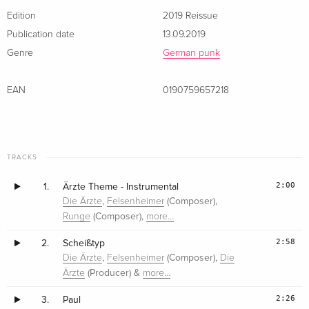
Edition
2019 Reissue
Publication date
13.09.2019
Genre
German punk
EAN
0190759657218
TRACKS
2:00
1.
Ärzte Theme - Instrumental
,
(Composer),
Die Ärzte
Felsenheimer
(Composer),
Runge
more…
2:58
2.
Scheißtyp
,
(Composer),
Die Ärzte
Felsenheimer
Die
(Producer) &
Ärzte
more…
2:26
3.
Paul