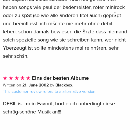
haben songs wie paul der bademeister, roter minirock
oder zu spŠt (so wie alle anderen titel auch) geprŠgt
und beeinflusst, ich mšchte nie mehr ohne debil
leben. schon damals bewiesen die Šrzte dass niemand
solch spezielle song wie sie schreiben kann. wer nicht
Ÿberzeugt ist sollte mindestens mal reinhšren. sehr
sehr schšn.
Eins der besten Albume
21. June 2002
Blackbox
Written on
by
.
This customer review refers to a
alternative version
.
DEBIL ist mein Favorit, hört euch unbedingt diese
schräg-schöne Musik an!!!