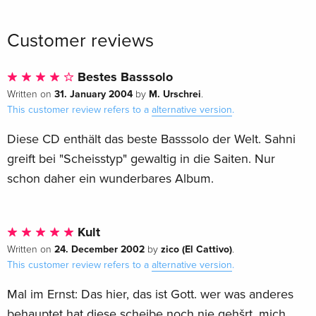
Customer reviews
Bestes Basssolo
31. January 2004
M. Urschrei
Written on
by
.
This customer review refers to a
alternative version
.
Diese CD enthält das beste Basssolo der Welt. Sahni
greift bei "Scheisstyp" gewaltig in die Saiten. Nur
schon daher ein wunderbares Album.
Kult
24. December 2002
zico (El Cattivo)
Written on
by
.
This customer review refers to a
alternative version
.
Mal im Ernst: Das hier, das ist Gott. wer was anderes
behauptet hat diese scheibe noch nie gehšrt. mich