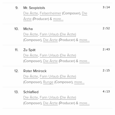
3:14
9.
Mr. Sexpistols
,
(Composer),
Die Ärzte
Felsenheimer
Die
(Producer) &
Ärzte
more…
2:52
10.
Micha
,
Die Ärzte
Farin Urlaub (Die Ärzte)
(Composer),
(Producer) &
Die Ärzte
more…
2:43
11.
Zu Spät
,
Die Ärzte
Farin Urlaub (Die Ärzte)
(Composer),
(Producer) &
Die Ärzte
more…
2:15
12.
Roter Minirock
,
Die Ärzte
Farin Urlaub (Die Ärzte)
(Composer),
(Composer),
Runge
more…
4:13
13.
Schlaflied
,
Die Ärzte
Farin Urlaub (Die Ärzte)
(Composer),
(Producer) &
Die Ärzte
more…