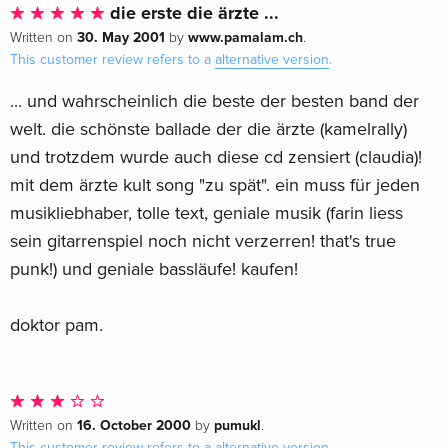
die erste die ärzte ...
30. May 2001
www.pamalam.ch
Written on
by
.
This customer review refers to a
alternative version
.
... und wahrscheinlich die beste der besten band der
welt. die schönste ballade der die ärzte (kamelrally)
und trotzdem wurde auch diese cd zensiert (claudia)!
mit dem ärzte kult song "zu spät". ein muss für jeden
musikliebhaber, tolle text, geniale musik (farin liess
sein gitarrenspiel noch nicht verzerren! that's true
punk!) und geniale bassläufe! kaufen!
doktor pam.
16. October 2000
pumukl
Written on
by
.
This customer review refers to a
alternative version
.