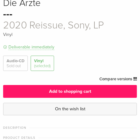
Die Ärzte
---
2020 Reissue, Sony, LP
Vinyl
Deliverable immediately
Audio-CD
Vinyl
Sold out
(selected)
Compare versions
Add to shopping cart
On the wish list
DESCRIPTION
PRODUCT DETAILS