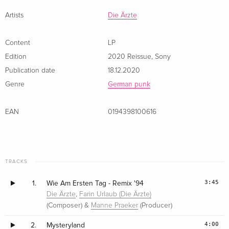
Artists
Die Ärzte
Content
LP
Edition
2020 Reissue
,
Sony
Publication date
18.12.2020
Genre
German punk
EAN
0194398100616
TRACKS
3:45
1.
Wie Am Ersten Tag - Remix '94
,
Die Ärzte
Farin Urlaub (Die Ärzte)
(Composer) &
(Producer)
Manne Praeker
4:00
2.
Mysteryland