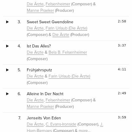
,
(Composer) &
Die Ärzte
Felsenheimer
(Producer)
Manne Praeker
2:50
3.
Sweet Sweet Gwendoline
,
Die Ärzte
Farin Urlaub (Die Ärzte)
(Composer) &
(Producer)
Die Ärzte
3:37
4.
Ist Das Alles?
&
Die Ärzte
Bela B. Felsenheimer
(Composer)
4:11
5.
Frühjahrsputz
&
Die Ärzte
Farin Urlaub (Die Ärzte)
(Composer)
2:49
6.
Alleine In Der Nacht
,
(Composer) &
Die Ärzte
Felsenheimer
(Producer)
Manne Praeker
3:59
7.
Jenseits Von Eden
,
(Composer),
Die Ärzte
C. Evans-Ironside
J.
(Composer) &
Horn-Bernges
more…