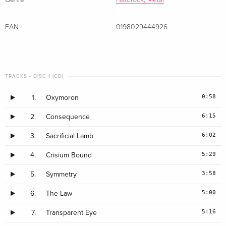
EAN
0198029444926
TRACKS - DISC 1 (CD)
0:58
1.
Oxymoron
6:15
2.
Consequence
6:02
3.
Sacrificial Lamb
5:29
4.
Crisium Bound
3:58
5.
Symmetry
5:00
6.
The Law
5:16
7.
Transparent Eye