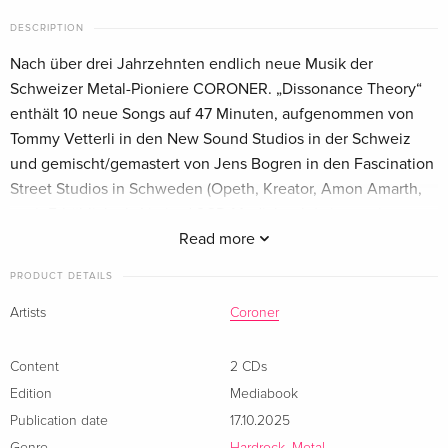
DESCRIPTION
Nach über drei Jahrzehnten endlich neue Musik der
Schweizer Metal-Pioniere CORONER. „Dissonance Theory“
enthält 10 neue Songs auf 47 Minuten, aufgenommen von
Tommy Vetterli in den New Sound Studios in der Schweiz
und gemischt/gemastert von Jens Bogren in den Fascination
Street Studios in Schweden (Opeth, Kreator, Amon Amarth,
etc.). Erhältlich als Limited 2CD Mediabook (mit erweitertem
Booklet und dem legendären „Death Cult“-4-Track-Demo von
Read more
1986 – mit Tom G. Warrior [Triptykon, Celtic Frost,
PRODUCT DETAILS
Hellhammer] am Gesang – als Bonus-CD), Standard-CD-
Jewelcase und LP auf 180g Vinyl. Brutale Präzision.
Artists
Coroner
Unerbittliche Klarheit.
Content
2 CDs
Edition
Mediabook
Publication date
17.10.2025
Genre
Hardrock, Metal