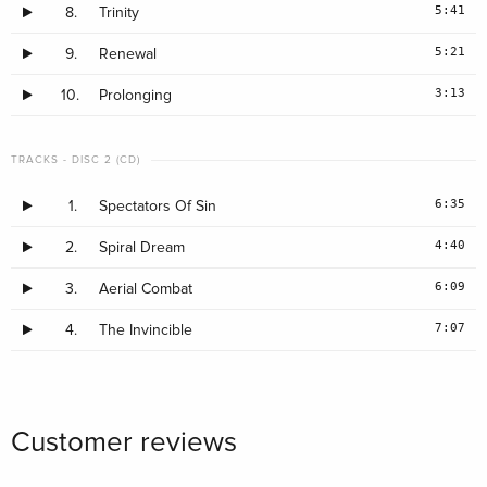
5:41
8.
Trinity
5:21
9.
Renewal
3:13
10.
Prolonging
TRACKS - DISC 2 (CD)
6:35
1.
Spectators Of Sin
4:40
2.
Spiral Dream
6:09
3.
Aerial Combat
7:07
4.
The Invincible
Customer reviews