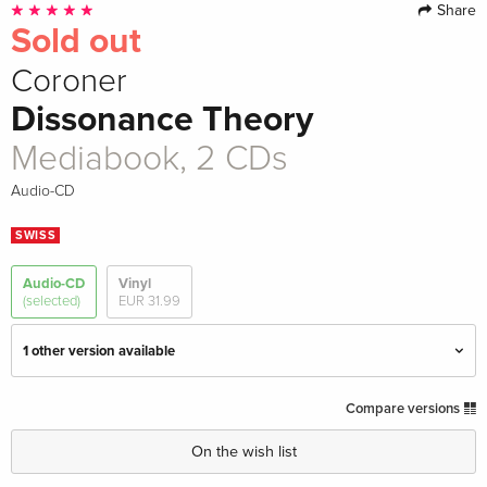
Share
Sold out
Coroner
Dissonance Theory
Mediabook, 2 CDs
Audio-CD
SWISS
Audio-CD
Vinyl
(selected)
EUR 31.99
1 other version available
Jewel Case
EUR 25.49
Compare versions
On the wish list
Mediabook, 2 CDs — (selected)
Sold out