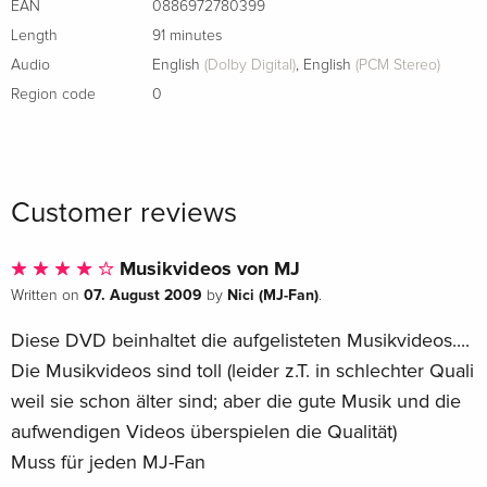
EAN
0886972780399
Length
91 minutes
Audio
English
(Dolby Digital)
,
English
(PCM Stereo)
Region code
0
Customer reviews
Musikvideos von MJ
07. August 2009
Nici (MJ-Fan)
Written on
by
.
Diese DVD beinhaltet die aufgelisteten Musikvideos....
Die Musikvideos sind toll (leider z.T. in schlechter Quali
weil sie schon älter sind; aber die gute Musik und die
aufwendigen Videos überspielen die Qualität)
Muss für jeden MJ-Fan