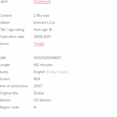
Label
Paramount
Standard edition
Sold out
English · US Version
Content
2 Blu-rays
Edition
Director's Cut
Director's Cut
EUR 17.99
FSK / age rating
from age 16
German
Publication date
29.08.2017
Genre
4K Ultra HD + Blu-ray
Thriller
EUR 36.49
German
EAN
0032429258601
Director's Cut
EUR 28.49
Length
162 minutes
French
Audio
English
(Dolby Digital)
Screen
16/9
Director's Cut
Sold out
French
Year of production
2007
Original title
Zodiac
Limited Edition, Steelbook
Sold out
Version
US Version
French
Region code
A
Director's Cut
Sold out