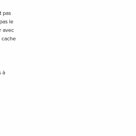
t pas
pas le
r avec
ui cache
s à