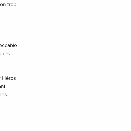
çon trop
peccable
lques
r Héros
ant
les.