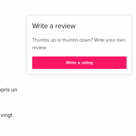
Italian
Write a review
Thumbs up or thumbs down? Write your own
review.
Write a rating
mpris un
 vingt