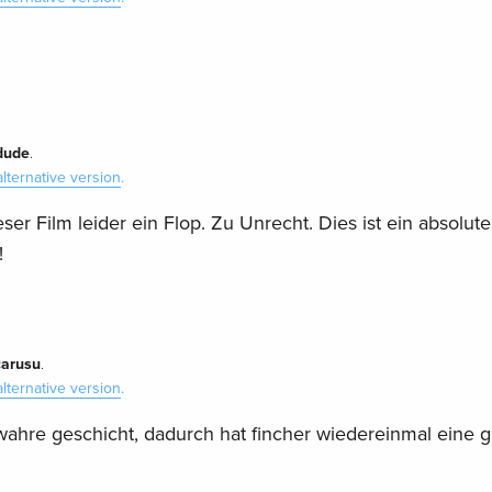
dude
.
alternative version
.
er Film leider ein Flop. Zu Unrecht. Dies ist ein absolute
!
carusu
.
alternative version
.
 wahre geschicht, dadurch hat fincher wiedereinmal eine 