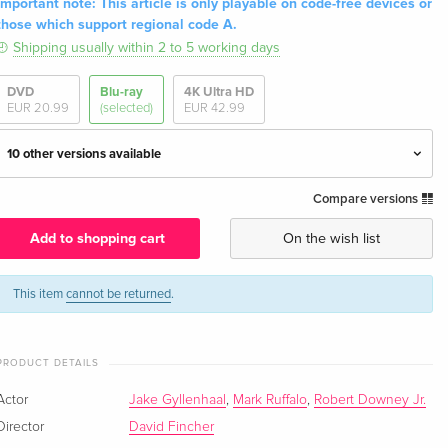
Important note: This article is only playable on code-free devices or
those which support regional code A.
Shipping usually within 2 to 5 working days
DVD
Blu-ray
4K Ultra HD
EUR 20.99
(selected)
EUR 42.99
10 other versions available
Compare versions
4K Ultra HD + Blu-ray
EUR 42.99
English · UK Version
Add to shopping cart
On the wish list
Director's Cut, 2 Blu-rays — (selected)
EUR 28.49
English · US Version
This item
cannot be returned
.
4K Ultra HD + Blu-ray
EUR 43.99
English · US Version
PRODUCT DETAILS
Actor
Jake Gyllenhaal
,
Mark Ruffalo
,
Robert Downey Jr.
Director's Cut, 2 Blu-rays
Sold out
Director
David Fincher
English · US Version