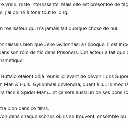
oire vraie, reste intéressante. Mais elle est présentée de fa
j’ai peiné à tenir tout le long.
 réalisateur qui n’a jamais fait quelque chose de nul.
onnaissais bien que Jake Gyllenhaal à l’époque. Il est im
ans son rôle de flic dans Prisoners. Cet acteur a fait que
rismatique.
Ruffalo étaient déjà réunis ici avant de devenir des Supe
n Man & Hulk. Gyllenhaal deviendra, quant à lui, le méch
fera face à Spider-Man)… et ça sera aussi un de ses bons rô
ltra bien dans ce films.
s voir dans chaque scènes où ils se trouvent, ensemble ou