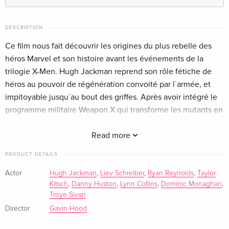
Standard edition
EUR 25.49
English · US Version
DESCRIPTION
Ce film nous fait découvrir les origines du plus rebelle des
Standard edition
Sold out
English · US Version
héros Marvel et son histoire avant les événements de la
trilogie X-Men. Hugh Jackman reprend son rôle fétiche de
Extended Edition
EUR 17.99
héros au pouvoir de régénération convoité par l`armée, et
German
impitoyable jusqu`au bout des griffes. Après avoir intégré le
programme militaire Weapon X qui transforme les mutants en
Blu-ray + DVD
Sold out
armes vivantes, Wolverine n`a de cesse de retrouver ceux qui
German
ont tué son père et la femme qu`il a aimée.
Read more
Standard edition
Sold out
PRODUCT DETAILS
French
Actor
Hugh Jackman
,
Liev Schreiber
,
Ryan Reynolds
,
Taylor
Kitsch
,
Danny Huston
,
Lynn Collins
,
Dominic Monaghan
,
Standard edition — (selected)
Sold out
Troye Sivan
French
Director
Gavin Hood
Édition Digibook Collector, Blu-ray + DVD
Sold out