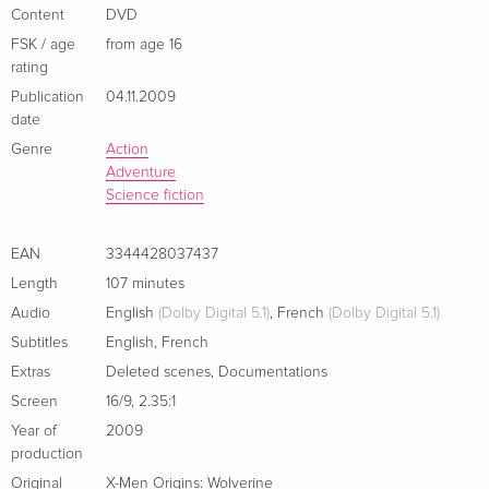
French
Content
DVD
FSK / age
from age 16
Standard edition
EUR 22.49
rating
Italian
Publication
04.11.2009
date
Standard edition
Sold out
Genre
Action
Italian
Adventure
Science fiction
EAN
3344428037437
Length
107 minutes
Audio
English
(Dolby Digital 5.1)
,
French
(Dolby Digital 5.1)
Subtitles
English
,
French
Extras
Deleted scenes
,
Documentations
Screen
16/9
,
2.35:1
Year of
2009
production
Original
X-Men Origins: Wolverine