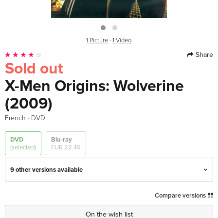
1 Picture
·
1 Video
Share
Sold out
X-Men Origins: Wolverine
(2009)
·
French
DVD
DVD
Blu-ray
(selected)
EUR 22.49
9 other versions available
Standard edition
EUR 22.49
Compare versions
English · UK Version
On the wish list