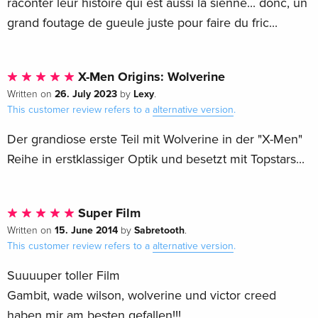
raconter leur histoire qui est aussi la sienne... donc, un
grand foutage de gueule juste pour faire du fric...
X-Men Origins: Wolverine
26. July 2023
Lexy
Written on
by
.
This customer review refers to a
alternative version
.
Der grandiose erste Teil mit Wolverine in der "X-Men"
Reihe in erstklassiger Optik und besetzt mit Topstars...
Super Film
15. June 2014
Sabretooth
Written on
by
.
This customer review refers to a
alternative version
.
Suuuuper toller Film
Gambit, wade wilson, wolverine und victor creed
haben mir am besten gefallen!!!