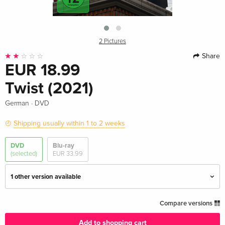
2 Pictures
Share
EUR 18.99
Twist (2021)
·
German
DVD
Shipping usually within 1 to 2 weeks
DVD
Blu-ray
(selected)
EUR 33.99
1 other version available
Standard edition
EUR 25.49
Compare versions
English · US Version
Add to shopping cart