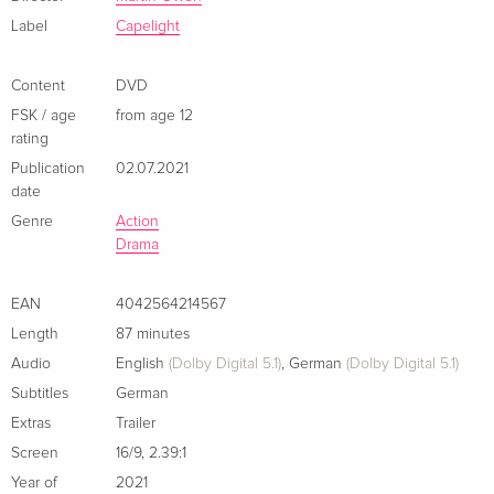
sein scheint...
Label
Capelight
Trailer
Wendecover;
Content
DVD
FSK / age
from age 12
rating
Publication
02.07.2021
date
Genre
Action
Drama
EAN
4042564214567
Length
87 minutes
Audio
English
(Dolby Digital 5.1)
,
German
(Dolby Digital 5.1)
Subtitles
German
Extras
Trailer
Screen
16/9
,
2.39:1
Year of
2021