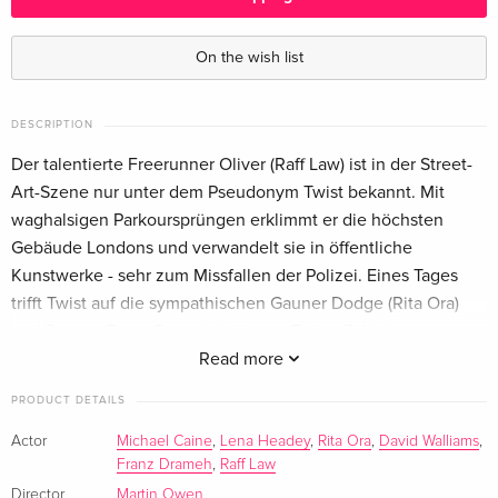
Standard edition — (selected)
EUR 18.99
German
On the wish list
DESCRIPTION
Der talentierte Freerunner Oliver (Raff Law) ist in der Street-
Art-Szene nur unter dem Pseudonym Twist bekannt. Mit
waghalsigen Parkoursprüngen erklimmt er die höchsten
Gebäude Londons und verwandelt sie in öffentliche
Kunstwerke - sehr zum Missfallen der Polizei. Eines Tages
trifft Twist auf die sympathischen Gauner Dodge (Rita Ora)
und Batesy (Franz Drameh), die von Twists Fähigkeiten
schwer beeindruckt sind. Sie machen ihn mit dem
Read more
Kunsthändler und Gangsterboss Fagin (Oscar®-Preisträger
PRODUCT DETAILS
Michael Caine) bekannt, der dem schmierigen Galeristen
Crispin Losberne (David Walliams) ein gestohlenes Gemälde
Actor
Michael Caine
,
Lena Headey
,
Rita Ora
,
David Walliams
,
Franz Drameh
,
Raff Law
abnehmen will. Ein Plan, für den Twist genau der Richtige zu
Director
Martin Owen