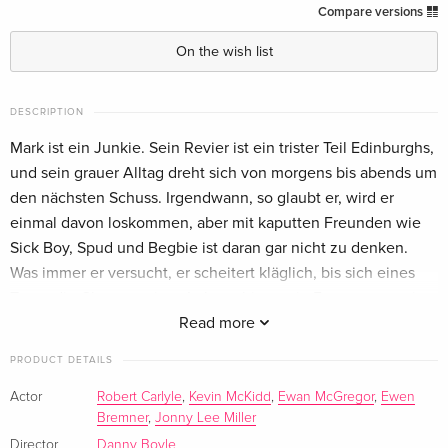
4K Ultra HD + Blu-ray
EUR 53.49
Compare versions
English · UK Version
On the wish list
Criterion Collection
EUR 46.99
English · US Version
EUR 51.49
DESCRIPTION
Mark ist ein Junkie. Sein Revier ist ein trister Teil Edinburghs,
Criterion Collection
Sold out
English · US Version
und sein grauer Alltag dreht sich von morgens bis abends um
den nächsten Schuss. Irgendwann, so glaubt er, wird er
Criterion Collection, 4K Ultra HD + Blu-ray
Sold out
einmal davon loskommen, aber mit kaputten Freunden wie
English · US Version
Sick Boy, Spud und Begbie ist daran gar nicht zu denken.
Was immer er versucht, er scheitert kläglich, bis sich eines
Steelbook — (selected)
Sold out
Tages die Chance seines Lebens bietet - in Form von zwei
German
Kilo seines Lieblingspulvers allerfeinster Qualität...
Read more
New Edition
Sold out
Bonus:
PRODUCT DETAILS
German
- Filmkommentar mit Regisseur Danny Boyle, Produzent
Actor
Robert Carlyle
,
Kevin McKidd
,
Ewan McGregor
,
Ewen
Andrew MacDonald, Drehbuchautor John Hodge und Ewan
Bremner
,
Jonny Lee Miller
Standard edition
Sold out
McGregor
German
Director
Danny Boyle