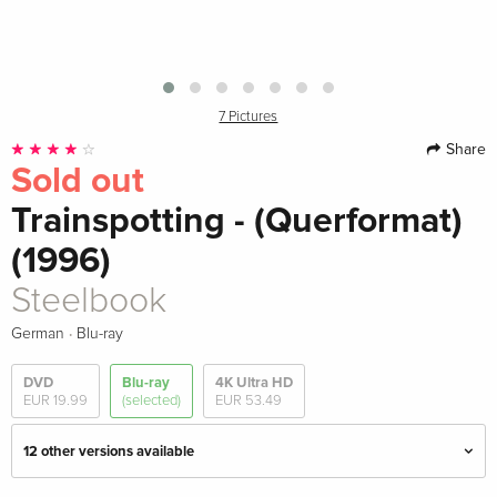
7 Pictures
Share
Sold out
Trainspotting - (Querformat)
(1996)
Steelbook
·
German
Blu-ray
DVD
Blu-ray
4K Ultra HD
EUR 19.99
(selected)
EUR 53.49
12 other versions available