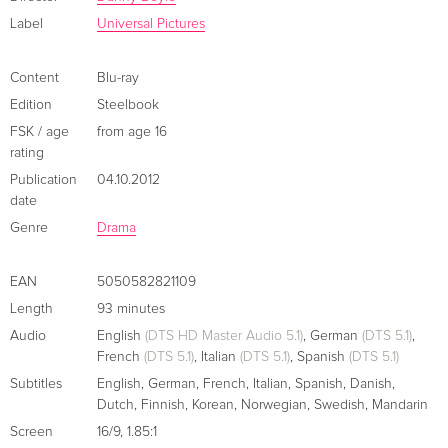
- Unveröffentlichte Szenen
Label
Universal Pictures
- Der Anfang
Standard edition
Sold out
French
- Der Trick mit der Nadel
Content
Blu-ray
- Interviews
Edition
Steelbook
Standard edition
Sold out
- "Calton Athletic"
French
FSK / age
from age 16
- Der Stil des Films: Damals und heute
rating
- Der Sound des Films: Damals und heute
Publication
04.10.2012
New Edition
EUR 24.49
- Trainspotting bei den Filmfestspielen in Cannes
Italian
date
- Trailer
Genre
Drama
- Hinter den Kulissen - Galerie
Standard edition
Sold out
Italian
EAN
5050582821109
Length
93 minutes
Reel Heroes Collection, Limited Edition
Sold out
Audio
English
(DTS HD Master Audio 5.1)
,
German
(DTS 5.1)
,
Italian
French
(DTS 5.1)
,
Italian
(DTS 5.1)
,
Spanish
(DTS 5.1)
Subtitles
English
,
German
,
French
,
Italian
,
Spanish
,
Danish
,
Standard edition
Sold out
Dutch
,
Finnish
,
Korean
,
Norwegian
,
Swedish
,
Mandarin
Italian
Screen
16/9
,
1.85:1