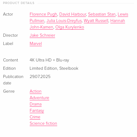
Limited Edition, Steelbook, 4K Ultra HD + Blu-
EUR 38.49
PRODUCT DETAILS
ray
EUR 56.99
German
Actor
Florence Pugh
,
David Harbour
,
Sebastian Stan
,
Lewis
Pullman
,
Julia Louis-Dreyfus
,
Wyatt Russell
,
Hannah
John-Kamen
,
Olga Kurylenko
4K Ultra HD + Blu-ray
EUR 25.49
French
EUR 29.99
Director
Jake Schreier
Label
Marvel
Limited Edition, Steelbook, 4K Ultra HD + Blu-
EUR 43.99
ray
EUR 46.99
Content
4K Ultra HD + Blu-ray
French
Edition
Limited Edition
,
Steelbook
Publication
29.07.2025
+ Card, 4K Ultra HD + Blu-ray
EUR 41.49
date
Italian
Genre
Action
Adventure
+ Card, Limited Edition, Steelbook, 4K Ultra
Sold out
Drama
HD + Blu-ray
Italian
Fantasy
Crime
Science fiction