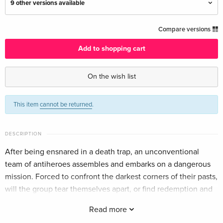
9 other versions available
4K Ultra HD + Blu-ray
EUR 36.49
Compare versions
English · UK Version
Add to shopping cart
Limited Edition, Steelbook, 4K Ultra HD + Blu-
EUR 65.49
ray
EUR 73.99
On the wish list
English · UK Version
This item
cannot be returned
.
Cinematic Universe Edition, 4K Ultra HD +
EUR 51.49
Blu-ray
English · US Version
DESCRIPTION
Limited Edition, Steelbook, 4K Ultra HD + Blu-
EUR 74.99
After being ensnared in a death trap, an unconventional
ray — (selected)
EUR 79.49
team of antiheroes assembles and embarks on a dangerous
English · US Version
mission. Forced to confront the darkest corners of their pasts,
will the group tear themselves apart, or find redemption and
4K Ultra HD + Blu-ray
EUR 41.49
prevail?
German
Read more