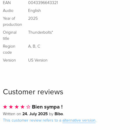
EAN
0043396643321
Audio
English
Year of
2025
production
Original
Thunderbolts*
title
Region
A
,
B
,
C
code
Version
US Version
Customer reviews
Bien sympa !
24. July 2025
Bibo
Written on
by
.
This customer review refers to a
alternative version
.