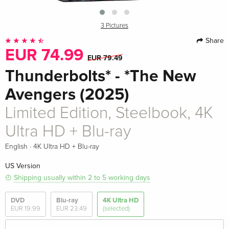
3 Pictures
Share
EUR 74.99
EUR 79.49
Thunderbolts* - *The New
Avengers (2025)
Limited Edition, Steelbook, 4K
Ultra HD + Blu-ray
·
English
4K Ultra HD + Blu-ray
US Version
Shipping usually within 2 to 5 working days
DVD
Blu-ray
4K Ultra HD
EUR 19.99
EUR 23.49
(selected)