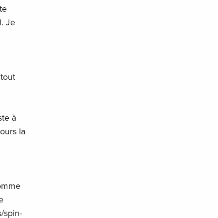
te
. Je
 tout
ste à
ours la
 comme
e
/spin-