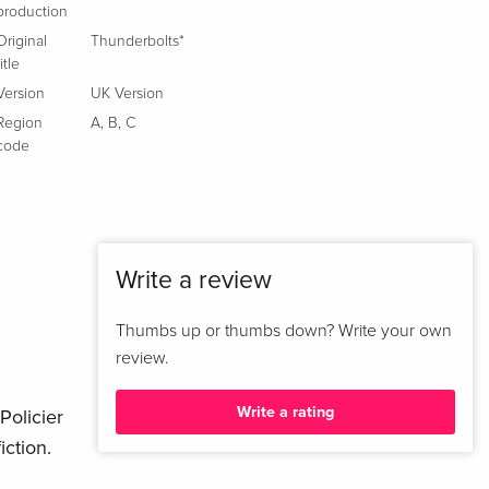
production
+ Card, Limited Edition, Steelbook, 4K Ultra HD
Sold out
+ Blu-ray
Original
Thunderbolts*
Italian
title
Version
UK Version
Region
A
,
B
,
C
code
Write a review
Thumbs up or thumbs down? Write your own
review.
Write a rating
Policier
iction.