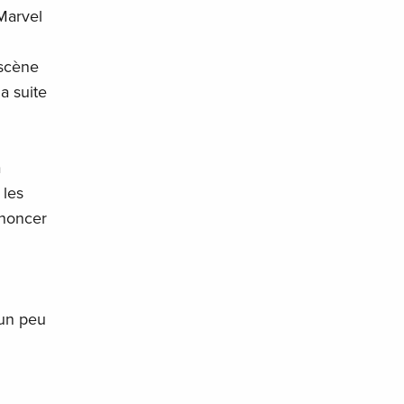
Marvel
 scène
a suite
a
 les
nnoncer
 un peu