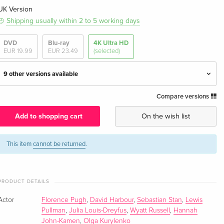
UK Version
Shipping usually within 2 to 5 working days
DVD
Blu-ray
4K Ultra HD
EUR 19.99
EUR 23.49
(selected)
9 other versions available
Compare versions
4K Ultra HD + Blu-ray — (selected)
EUR 36.49
English · UK Version
Add to shopping cart
On the wish list
Limited Edition, Steelbook, 4K Ultra HD + Blu-
EUR 65.49
ray
EUR 73.99
This item
cannot be returned
.
English · UK Version
Cinematic Universe Edition, 4K Ultra HD + Blu-
EUR 51.49
PRODUCT DETAILS
ray
English · US Version
Actor
Florence Pugh
,
David Harbour
,
Sebastian Stan
,
Lewis
Pullman
,
Julia Louis-Dreyfus
,
Wyatt Russell
,
Hannah
Limited Edition, Steelbook, 4K Ultra HD + Blu-
EUR 74.99
John-Kamen
,
Olga Kurylenko