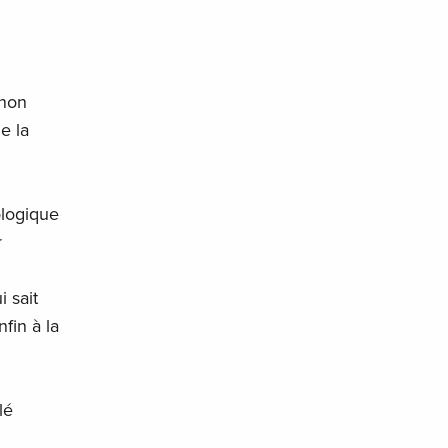
 non
e la
ologique
r
 sait
fin à la
lé