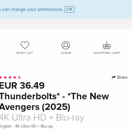
 can change your preferences.
OK
WISH LIST
LOGIN
SHOPPING CART
Share
EUR 36.49
Thunderbolts* - *The New
Avengers (2025)
4K Ultra HD + Blu-ray
·
English
4K Ultra HD + Blu-ray