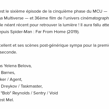
c’est le sixième épisode de la cinquième phase du MCU —
 Multiverse — et 36ème film de l'univers cinématograp
e néant récent pour retrouver la lumière ! Il aura fallu att
puis Spider-Man : Far From Home (2019).
cellent et ses scènes post-générique sympa pour la premi
 seconde.
as Yelena Belova,
 Barnes,
ker / Agent,
 Dreykov / Taskmaster,
"Bob" Reynolds / Sentry / Void
est Mel.