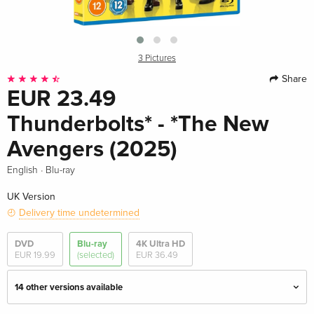
3 Pictures
Share
EUR 23.49
Thunderbolts* - *The New
Avengers (2025)
·
English
Blu-ray
UK Version
Delivery time undetermined
DVD
Blu-ray
4K Ultra HD
EUR 19.99
(selected)
EUR 36.49
14 other versions available