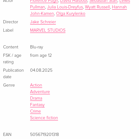
Actor
Florence Pugh
,
David Harbour
,
Sebastian Stan
,
Lewis
Pullman
,
Julia Louis-Dreyfus
,
Wyatt Russell
,
Hannah
Standard edition
EUR 26.49
John-Kamen
,
Olga Kurylenko
German
EUR 28.49
Director
Jake Schreier
Label
MARVEL STUDIOS
4K Ultra HD + Blu-ray
EUR 41.49
German
Content
Blu-ray
Limited Edition, Steelbook, 4K Ultra HD + Blu-
EUR 38.49
FSK / age
from age 12
ray
EUR 56.99
rating
German
Publication
04.08.2025
date
Standard edition
EUR 23.49
Genre
Action
French
EUR 25.49
Adventure
Drama
4K Ultra HD + Blu-ray
EUR 25.49
Fantasy
French
EUR 29.99
Crime
Science fiction
Limited Edition, Steelbook, 4K Ultra HD + Blu-
EUR 43.99
ray
EUR 46.99
EAN
5056719201318
French