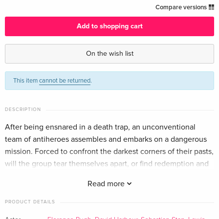
Standard edition — (selected)
EUR 23.49
Compare versions
English · UK Version
Add to shopping cart
4K Ultra HD + Blu-ray
EUR 36.49
English · UK Version
On the wish list
Limited Edition, Steelbook, 4K Ultra HD + Blu-
EUR 65.49
This item
cannot be returned
.
ray
EUR 73.99
English · UK Version
DESCRIPTION
Standard edition
EUR 44.99
English · US Version
After being ensnared in a death trap, an unconventional
team of antiheroes assembles and embarks on a dangerous
Cinematic Universe Edition, 4K Ultra HD +
EUR 51.49
mission. Forced to confront the darkest corners of their pasts,
Blu-ray
will the group tear themselves apart, or find redemption and
English · US Version
prevail?
Read more
Limited Edition, Steelbook, 4K Ultra HD + Blu-
EUR 74.99
ray
EUR 79.49
PRODUCT DETAILS
English · US Version