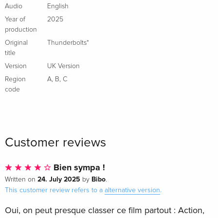
Audio
English
+ Card
EUR 29.99
Year of
2025
Italian
production
Original
Thunderbolts*
+ Card, 4K Ultra HD + Blu-ray
EUR 41.49
title
Italian
Version
UK Version
Region
A
,
B
,
C
+ Card, Limited Edition, Steelbook, 4K Ultra
Sold out
code
HD + Blu-ray
Italian
Customer reviews
Bien sympa !
24. July 2025
Bibo
Written on
by
.
This customer review refers to a
alternative version
.
Oui, on peut presque classer ce film partout : Action,