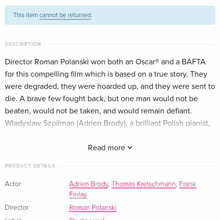
Standard edition
EUR 37.49
This item
cannot be returned
.
English · US Version
Arthaus, 20th Anniversary Edition, Restored
EUR 18.99
DESCRIPTION
German
Director Roman Polanski won both an Oscar® and a BAFTA
for this compelling film which is based on a true story. They
Arthaus, 20th Anniversary Edition, Restored,
EUR 42.99
4K Ultra HD + Blu-ray
were degraded, they were hoarded up, and they were sent to
German
die. A brave few fought back, but one man would not be
beaten, would not be taken, and would remain defiant.
Digital Remastered, Special Edition
Sold out
Wladyslaw Szpilman (Adrien Brody), a brilliant Polish pianist,
German
a Jew, escapes deportation. Forced to live in the heart of the
Warsaw ghetto, he shares the suffering, the humiliation and
Read more
Standard edition
Sold out
the struggles, and manages to escape and hide in the ruins
German
PRODUCT DETAILS
of the capital.
Actor
Adrien Brody
,
Thomas Kretschmann
,
Frank
Standard edition
EUR 23.49
Finlay
French
Director
Roman Polanski
New Edition
EUR 23.49