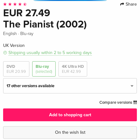
Share
EUR 27.49
The Pianist (2002)
·
English
Blu-ray
UK Version
Shipping usually within 2 to 5 working days
DVD
Blu-ray
4K Ultra HD
EUR 20.99
(selected)
EUR 42.99
17 other versions available
Standard edition — (selected)
EUR 27.49
Compare versions
English · UK Version
Add to shopping cart
4K Ultra HD + Blu-ray
EUR 42.99
English · UK Version
On the wish list