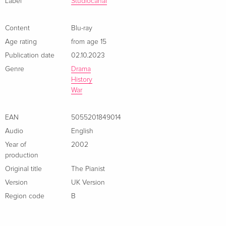
Label
Studiocanal
French
Content
Blu-ray
Standard edition
Sold out
Age rating
from age 15
French
Publication date
02.10.2023
4K Ultra HD + Blu-ray
Sold out
Genre
Drama
French
History
War
Standard edition
EUR 22.49
Italian
EAN
5055201849014
Audio
English
4K Ultra HD + Blu-ray
EUR 29.99
Year of
2002
Italian
production
Original title
The Pianist
Standard edition
Sold out
Version
UK Version
Italian
Region code
B
Indimenticabili
Sold out
Italian