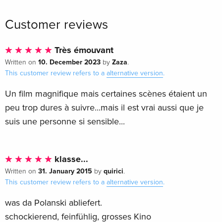
Il Collezionista, Blu-ray + DVD
Sold out
Customer reviews
Italian
Très émouvant
New Edition
Sold out
Italian
10. December 2023
Zaza
Written on
by
.
This customer review refers to a
alternative version
.
Standard edition
Sold out
Un film magnifique mais certaines scènes étaient un
Italian
peu trop dures à suivre...mais il est vrai aussi que je
suis une personne si sensible...
klasse...
31. January 2015
quirici
Written on
by
.
This customer review refers to a
alternative version
.
was da Polanski abliefert.
schockierend, feinfühlig, grosses Kino