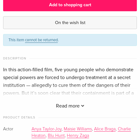
Add to shopping cart
4K Ultra HD + Blu-ray
EUR 34.99
German
On the wish list
Limited Edition, Steelbook, 4K Ultra HD + 2
Sold out
This item
cannot be returned
.
Blu-rays
French
DESCRIPTION
4K Ultra HD + Blu-ray
Sold out
French
In this action-filled film, five young people who demonstrate
special powers are forced to undergo treatment at a secret
institution — allegedly to cure them of the dangers of their
powers. But it’s soon clear that their containment is part of a
much bigger battle between the forces of good and evil!
Read more
PRODUCT DETAILS
Actor
Anya Taylor-Joy
,
Maisie Williams
,
Alice Braga
,
Charlie
Heaton
,
Blu Hunt
,
Henry Zaga