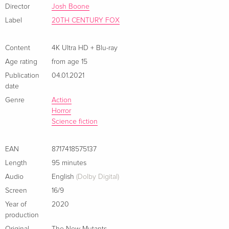
Director
Josh Boone
Label
20TH CENTURY FOX
Content
4K Ultra HD + Blu-ray
Age rating
from age 15
Publication
04.01.2021
date
Genre
Action
Horror
Science fiction
EAN
8717418575137
Length
95 minutes
Audio
English
(Dolby Digital)
Screen
16/9
Year of
2020
production
Original
The New Mutants