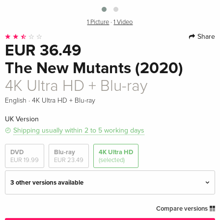
1 Picture
·
1 Video
Share
EUR 36.49
The New Mutants (2020)
4K Ultra HD + Blu-ray
·
English
4K Ultra HD + Blu-ray
UK Version
Shipping usually within 2 to 5 working days
DVD
Blu-ray
4K Ultra HD
EUR 19.99
EUR 23.49
(selected)
3 other versions available
4K Ultra HD + Blu-ray — (selected)
EUR 36.49
Compare versions
English · UK Version