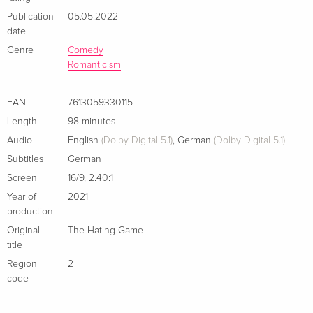
Publication
05.05.2022
date
Genre
Comedy
Romanticism
EAN
7613059330115
Length
98 minutes
Audio
English
(Dolby Digital 5.1)
,
German
(Dolby Digital 5.1)
Subtitles
German
Screen
16/9
,
2.40:1
Year of
2021
production
Original
The Hating Game
title
Region
2
code