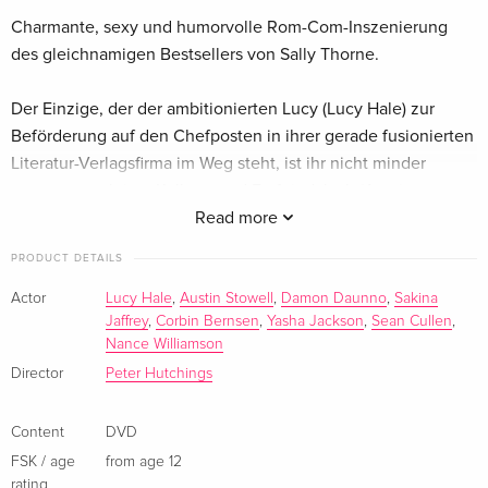
Charmante, sexy und humorvolle Rom-Com-Inszenierung
Standard edition — (selected)
Sold out
German
des gleichnamigen Bestsellers von Sally Thorne.
Standard edition
EUR 24.49
Der Einzige, der der ambitionierten Lucy (Lucy Hale) zur
French
Beförderung auf den Chefposten in ihrer gerade fusionierten
Literatur-Verlagsfirma im Weg steht, ist ihr nicht minder
Standard edition
EUR 22.49
smarter, attraktiver Kollege und Erzfeind Josh (Austin
Italian
Stowell).
Read more
Lucy und Josh, die sich den Vorraum zur Chefetage teilen
PRODUCT DETAILS
müssen und sich auf den ersten Blick hassen, schliessen den
Deal, dass derjenige von ihnen kündigt, der die Beförderung
Actor
Lucy Hale
,
Austin Stowell
,
Damon Daunno
,
Sakina
Jaffrey
,
Corbin Bernsen
,
Yasha Jackson
,
Sean Cullen
,
nicht bekommt. Schon bald aber müssen sich die beiden
Nance Williamson
fragen, ob die unerbittliche Bürorivalität zwischen ihnen
Director
Peter Hutchings
nicht nur ein Spiel ist, als beide plötzlich doch mehr
füreinander empfinden. Ist es für Josh nur Kalkül, um die
nächste Karrierestufe zu erreichen oder stecken doch echte
Content
DVD
Gefühle dahinter?
FSK / age
from age 12
rating