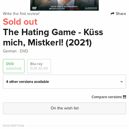
Share
Write the first review!
Sold out
The Hating Game - Küss
mich, Mistkerl! (2021)
·
German
DVD
DVD
Blu-ray
(selected)
EUR 30.99
4 other versions available
Standard edition
EUR 28.49
Compare versions
English · US Version
On the wish list
Standard edition
EUR 22.49
German
DESCRIPTION