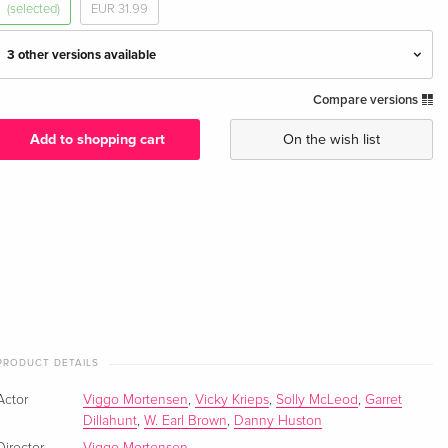
(selected)
EUR 31.99
3 other versions available
Compare versions
Standard edition
EUR 30.99
English · US Version
Add to shopping cart
On the wish list
Standard edition — (selected)
EUR 18.99
German
Standard edition
EUR 33.49
French
EUR 36.49
Standard edition
EUR 22.49
Italian
PRODUCT DETAILS
Actor
Viggo Mortensen
,
Vicky Krieps
,
Solly McLeod
,
Garret
Dillahunt
,
W. Earl Brown
,
Danny Huston