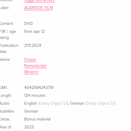
Director
Viggo Mortensen
Label
ALAMODE FILM
Content
DVD
FSK / age
from age 12
rating
Publication
21.11.2024
date
Genre
Drama
Romanticism
Western
EAN
4042564243710
Length
124 minutes
Audio
English
(Dolby Digital 5.1)
,
German
(Dolby Digital 5.1)
Subtitles
German
Extras
Bonus material
Year of
2023