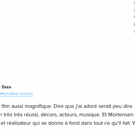
Zaza
y
.
alternative version
.
film aussi magnifique. Dire que j'ai adoré serait peu dire.
lm très très réussi, décors, acteurs, musique. Et Mortensen 
 réalisateur qui se donne à fond dans tout ce qu'il fait. 