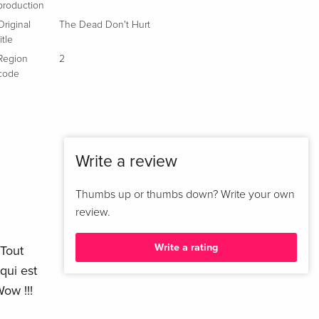
production
Original
The Dead Don't Hurt
title
Region
2
code
Write a review
Thumbs up or thumbs down? Write your own
review.
Write a rating
 Tout
qui est
Wow !!!