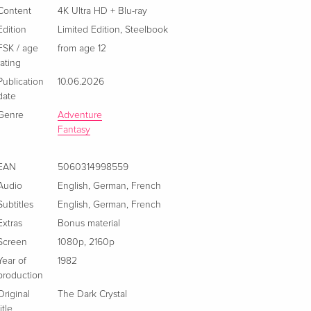
English · UK Version
Content
4K Ultra HD + Blu-ray
Edition
Limited Edition
,
Steelbook
Anniversary Edition, 4K Ultra HD + Blu-ray
Sold out
FSK / age
from age 12
English · US Version
rating
Publication
10.06.2026
Limited Edition, Steelbook, 4K Ultra HD + 2 Blu-
EUR 46.99
date
rays
EUR 50.49
Genre
Adventure
German
Fantasy
Anniversary Edition
Sold out
EAN
German
5060314998559
Audio
English
,
German
,
French
Limited Edition, Steelbook, 4K Ultra HD + Blu-
EUR 46.99
Subtitles
English
,
German
,
French
ray — (selected)
EUR 49.49
Extras
Bonus material
French
Screen
1080p
,
2160p
Year of
1982
Standard edition
Sold out
production
French
Original
The Dark Crystal
title