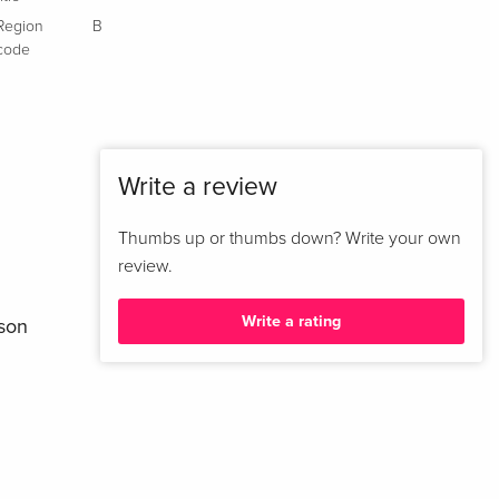
Anniversary Edition, Limited Edition, Steelbook,
Sold out
4K Ultra HD + Blu-ray
Region
B
Italian
code
Write a review
Thumbs up or thumbs down? Write your own
review.
Write a rating
 son