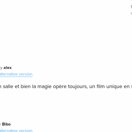
alex
by
.
alternative version
.
n salle et bien la magie opère toujours, un film unique en
Bibo
y
.
alternative version
.