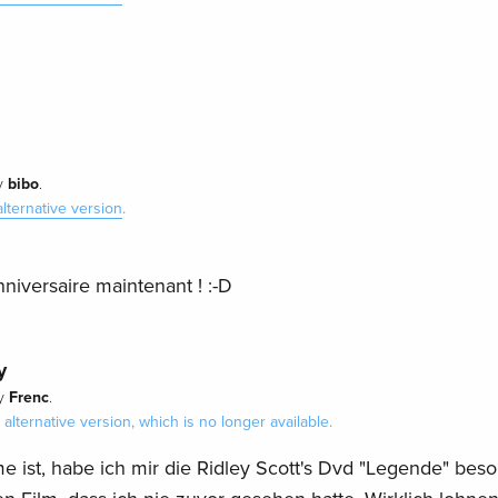
bibo
y
.
alternative version
.
nniversaire maintenant ! :-D
y
Frenc
y
.
alternative version, which is no longer available.
e ist, habe ich mir die Ridley Scott's Dvd "Legende" beso