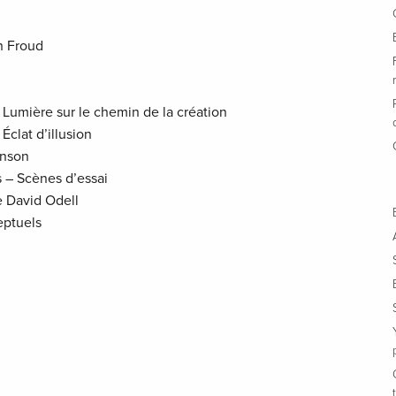
n Froud
– Lumière sur le chemin de la création
Éclat d’illusion
enson
s – Scènes d’essai
te David Odell
eptuels