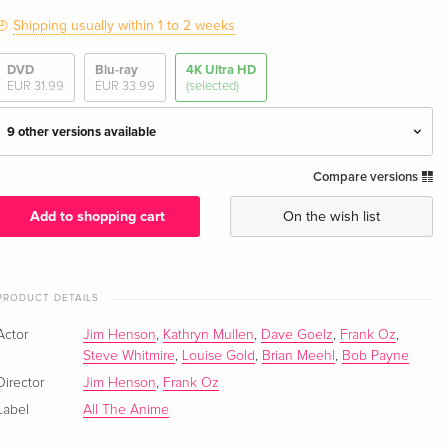
Shipping usually within 1 to 2 weeks
DVD
Blu-ray
4K Ultra HD
EUR 31.99
EUR 33.99
(selected)
9 other versions available
Compare versions
Limited Edition, Steelbook, 4K Ultra HD + Blu-
EUR 57.99
ray
Add to shopping cart
On the wish list
English · UK Version
Limited Collector's Edition, Steelbook, 4K Ultra
EUR 110.99
HD + 2 Blu-rays
PRODUCT DETAILS
English · UK Version
Actor
Jim Henson
,
Kathryn Mullen
,
Dave Goelz
,
Frank Oz
,
Limited Collector's Edition, 4K Ultra HD + Blu-
Steve Whitmire
,
Louise Gold
,
Brian Meehl
EUR 164.99
,
Bob Payne
ray
Director
Jim Henson
,
Frank Oz
English · US Version
Label
All The Anime
4K Ultra HD + Blu-ray
Sold out