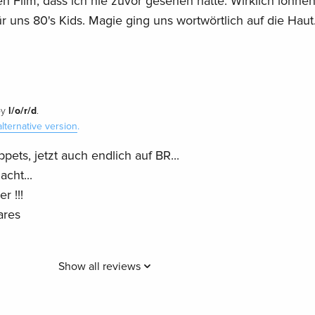
sen Film, dass ich nie zuvor gesehen hatte. Wirklich lohne
 uns 80's Kids. Magie ging uns wortwörtlich auf die Haut
l/o/r/d
by
.
alternative version
.
ets, jetzt auch endlich auf BR...
cht...
r !!!
ares
Show all reviews