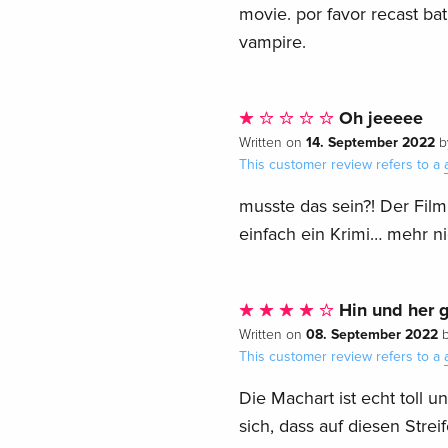
movie. por favor recast b
vampire.
Oh jeeeee
14. September 2022
Written on
b
This customer review refers to a
musste das sein?! Der Film
einfach ein Krimi… mehr ni
Hin und her g
08. September 2022
Written on
This customer review refers to a
Die Machart ist echt toll u
sich, dass auf diesen Strei