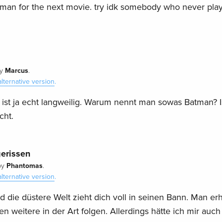
atman for the next movie. try idk somebody who never pla
Marcus
y
.
alternative version
.
 ist ja echt langweilig. Warum nennt man sowas Batman? I
cht.
erissen
Phantomas
by
.
alternative version
.
nd die düstere Welt zieht dich voll in seinen Bann. Man erh
fen weitere in der Art folgen. Allerdings hätte ich mir auc