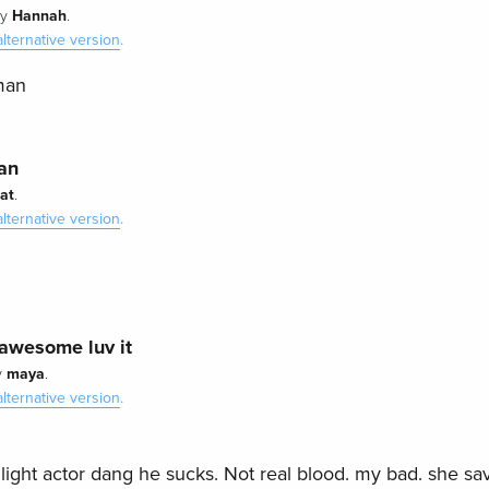
Hannah
y
.
alternative version
.
man
an
at
.
alternative version
.
 awesome luv it
maya
y
.
alternative version
.
ight actor dang he sucks. Not real blood. my bad. she sa