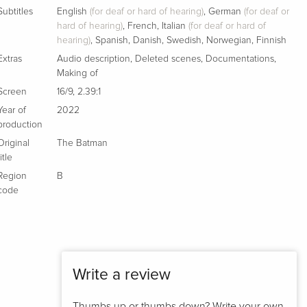
Subtitles
English
(for deaf or hard of hearing)
,
German
(for deaf or
Limited Edition, Steelbook, 4K Ultra HD + Blu-
Sold out
hard of hearing)
,
French
,
Italian
(for deaf or hard of
ray
hearing)
,
Spanish
,
Danish
,
Swedish
,
Norwegian
,
Finnish
French
Extras
Audio description
,
Deleted scenes
,
Documentations
,
Making of
Standard edition
EUR 24.49
Screen
16/9
,
2.39:1
Italian
Year of
2022
production
4K Ultra HD + Blu-ray
EUR 29.99
Original
The Batman
Italian
title
Region
B
Comic Edition, 4K Ultra HD + Blu-ray + Book
EUR 97.99
code
Italian
Steelbook, 4K Ultra HD + 2 Blu-rays
Sold out
Italian
Write a review
Thumbs up or thumbs down? Write your own