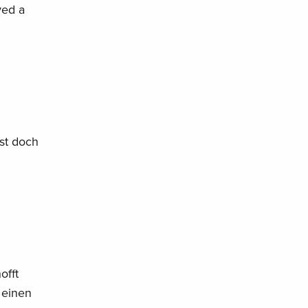
yed a
st doch
offt
h einen