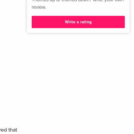
review.
Write a rating
ved that