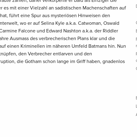
aute zählen, daher verkörperte er bald als Einziger die
ler es mit einer Vielzahl an sadistischen Machenschaften auf
hat, führt eine Spur aus mysteriösen Hinweisen den
nterwelt, wo er auf Selina Kyle a.k.a. Catwoman, Oswald
 Carmine Falcone und Edward Nashton a.k.a. der Riddler
 wahre Ausmass des verbrecherischen Plans klar und die
uf einen Kriminellen im näheren Umfeld Batmans hin. Nun
nüpfen, den Verbrecher entlarven und den
uption, die Gotham schon lange im Griff haben, gnadenlos