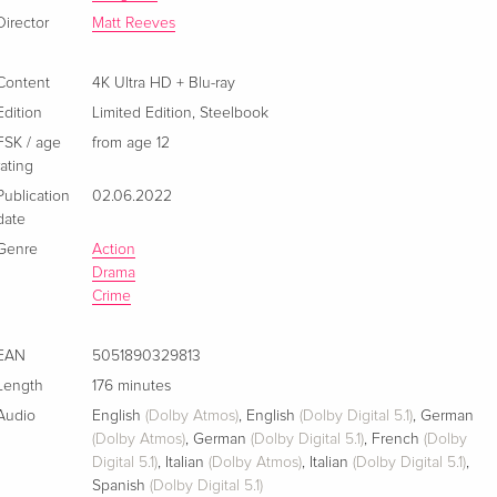
Director
Matt Reeves
4K Ultra HD + Blu-ray
EUR 30.99
German
Content
4K Ultra HD + Blu-ray
Limited Edition, Steelbook, 2 Blu-rays
Sold out
Edition
Limited Edition
,
Steelbook
German
FSK / age
from age 12
rating
Limited Edition, Steelbook, 4K Ultra HD + Blu-
Sold out
Publication
02.06.2022
ray — (selected)
date
German
Genre
Action
Drama
Limited Collector's Edition, Steelbook, 4K Ultra
Sold out
Crime
HD + 2 Blu-rays
German
EAN
5051890329813
Standard edition
EUR 28.49
Length
176 minutes
French
Audio
English
(Dolby Atmos)
,
English
(Dolby Digital 5.1)
,
German
(Dolby Atmos)
,
German
(Dolby Digital 5.1)
,
French
(Dolby
4K Ultra HD + Blu-ray
EUR 40.49
Digital 5.1)
,
Italian
(Dolby Atmos)
,
Italian
(Dolby Digital 5.1)
,
French
Spanish
(Dolby Digital 5.1)