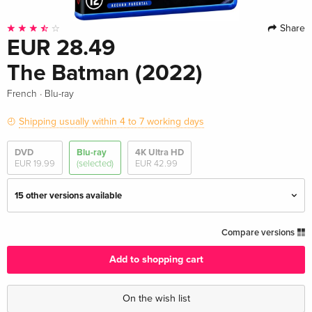
Share
EUR 28.49
The Batman (2022)
·
French
Blu-ray
Shipping usually within 4 to 7 working days
DVD
Blu-ray
4K Ultra HD
EUR 19.99
(selected)
EUR 42.99
15 other versions available
4K Ultra HD + Blu-ray
EUR 42.99
Compare versions
English · UK Version
Add to shopping cart
Blu-ray + DVD
EUR 30.99
English · US Version
On the wish list