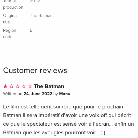
Year of
2022
Comic Edition, 4K Ultra HD + Blu-ray + Book
EUR 97.99
production
Italian
Original
The Batman
title
Steelbook, 4K Ultra HD + 2 Blu-rays
Sold out
Italian
Region
B
code
Customer reviews
The Batman
24. June 2022
Manu
Written on
by
.
Le film est tellement sombre que pour le prochain
Batman il sera impératif d'avoir une voix off qui décrit
ce que le spectateur est sensé voir à l'écran... enfin un
Batman que les aveugles pourront voir... ;-)