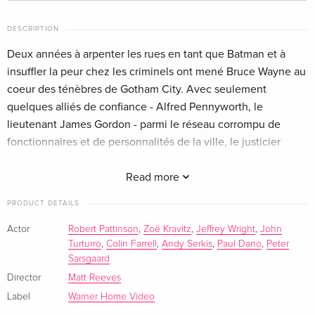
4K Ultra HD + Blu-ray
EUR 46.99
English · US Version
DESCRIPTION
Deux années à arpenter les rues en tant que Batman et à
Standard edition
Sold out
insuffler la peur chez les criminels ont mené Bruce Wayne au
English · UK Version
coeur des ténèbres de Gotham City. Avec seulement
quelques alliés de confiance - Alfred Pennyworth, le
Standard edition
EUR 18.99
lieutenant James Gordon - parmi le réseau corrompu de
German
fonctionnaires et de personnalités de la ville, le justicier
solitaire s'est imposé comme la seule incarnation de la
4K Ultra HD + Blu-ray
EUR 30.99
German
vengeance parmi ses concitoyens. Lorsqu'un tueur s'en
Read more
prend à l'élite de Gotham par une série de machinations
PRODUCT DETAILS
Limited Edition, Steelbook, 2 Blu-rays
Sold out
sadiques, une piste d'indices cryptiques envoie le plus grand
German
détective du monde sur une enquête dans la pègre, où il
Actor
Robert Pattinson
,
Zoë Kravitz
,
Jeffrey Wright
,
John
Turturro
,
Colin Farrell
,
Andy Serkis
,
Paul Dano
,
Peter
rencontre des personnages tels que Selina Kyle, alias
Limited Edition, Steelbook, 4K Ultra HD + Blu-
Sold out
Sarsgaard
Catwoman, Oswald Cobblepot, alias le Pingouin, Carmine
ray
Director
Matt Reeves
Falcone et Edward Nashton, alias l'Homme-Mystère. Alors
German
Label
Warner Home Video
que les preuves s'accumulent et que l'ampleur des plans du