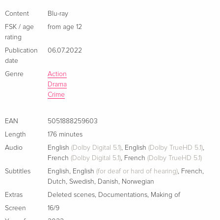
coupable devient clair, Batman doit forger de nouvelles
Limited Collector's Edition, Steelbook, 4K Ultra
Sold out
HD + 2 Blu-rays
relations, démasquer le coupable et rétablir un semblant de
Content
Blu-ray
German
justice au milieu de l'abus de pouvoir et de corruption
FSK / age
from age 12
sévissant à Gotham City depuis longtemps.
rating
Standard edition — (selected)
EUR 28.49
Publication
06.07.2022
French
date
Genre
Action
4K Ultra HD + Blu-ray
EUR 40.49
Drama
French
Crime
Limited Edition, Steelbook, 4K Ultra HD + Blu-
Sold out
EAN
5051888259603
ray
French
Length
176 minutes
Audio
English
(Dolby Digital 5.1)
,
English
(Dolby TrueHD 5.1)
,
Standard edition
EUR 24.49
French
(Dolby Digital 5.1)
,
French
(Dolby TrueHD 5.1)
Italian
Subtitles
English
,
English
(for deaf or hard of hearing)
,
French
,
Dutch
,
Swedish
,
Danish
,
Norwegian
4K Ultra HD + Blu-ray
EUR 29.99
Extras
Deleted scenes
,
Documentations
,
Making of
Italian
Screen
16/9