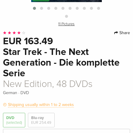
11 Pictures
Share
EUR 163.49
Star Trek - The Next
Generation - Die komplette
Serie
New Edition, 48 DVDs
·
German
DVD
Shipping usually within 1 to 2 weeks
DVD
Blu-ray
(selected)
EUR 254.49