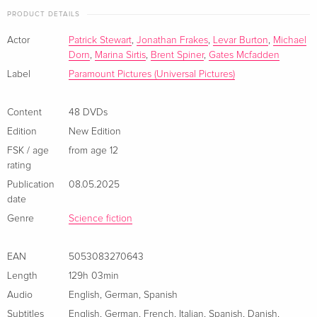
- Making-of: "Gestern, Heute, Morgen"
PRODUCT DETAILS
48 DVDs
Sold out
French
- Missionsüberblick
Actor
Patrick Stewart
,
Jonathan Frakes
,
Levar Burton
,
Michael
... und mehr!
Dorn
,
Marina Sirtis
,
Brent Spiner
,
Gates Mcfadden
49 DVDs
Sold out
Label
Paramount Pictures (Universal Pictures)
French
Content
48 DVDs
New Edition, 48 DVDs
Sold out
Italian
Edition
New Edition
FSK / age
from age 12
49 DVDs
Sold out
rating
Italian
Publication
08.05.2025
date
48 DVDs
Sold out
Genre
Science fiction
Italian
EAN
5053083270643
Length
129h 03min
Audio
English
,
German
,
Spanish
Subtitles
English
,
German
,
French
,
Italian
,
Spanish
,
Danish
,