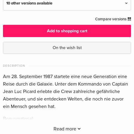
10 other versions available
48 DVDs
Sold out
Compare versions
English · US Version
Add to shopping cart
Standard edition
Sold out
English · US Version
On the wish list
New Edition, 48 DVDs — (selected)
EUR 163.49
German
DESCRIPTION
Am 28. September 1987 startete eine neue Generation eine
48 DVDs
Sold out
Reise durch die Galaxie. Unter dem Kommando von Captain
German
Jean Luc Picard erlebte die Crew zahlreiche gefährliche
Abenteuer, und sie entdecken Welten, die noch nie zuvor
49 DVDs
Sold out
ein Mensch gesehen hat.
German
Bonusmaterial:
48 DVDs
Sold out
- Captains Tribut
French
Read more
- Ausgewählte Crew-Analysen