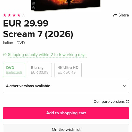
Share
EUR 29.99
Scream 7 (2026)
·
Italian
DVD
Shipping usually within 2 to 5 working days
DVD
Blu-ray
4K Ultra HD
(selected)
EUR 33.99
EUR 50.49
4 other versions available
Standard edition
EUR 27.49
Compare versions
English · UK Version
Add to shopping cart
Standard edition
EUR 43.99
English · US Version
On the wish list