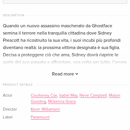
Standard edition
EUR 23.49
German
EUR 25.49
DESCRIPTION
Quando un nuovo assassino mascherato da Ghostface
Standard edition
EUR 27.49
semina il terrore nella tranquilla cittadina dove Sidney
French
EUR 29.99
Prescott ha ricostruito la sua vita, i suoi incubi più profondi
diventano realtà: la prossima vittima designata è sua figlia.
Standard edition — (selected)
EUR 29.99
Decisa a proteggere ciò che ama, Sidney dovrà riaprire le
Italian
porte del suo passato e affrontare, una volta per tutte, l’orrore
che pensava di aver lasciato alle spalle.
Read more
PRODUCT DETAILS
Actor
Courteney Cox
,
Isabel May
,
Neve Campbell
,
Mason
Gooding
,
Mckenna Grace
Director
Kevin Williamson
Label
Paramount