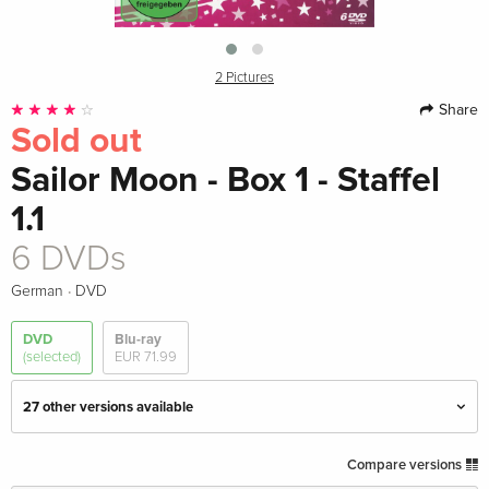
2 Pictures
Share
Sold out
Sailor Moon - Box 1 - Staffel
1.1
6 DVDs
·
German
DVD
DVD
Blu-ray
(selected)
EUR 71.99
27 other versions available
3 DVDs
EUR 43.99
Compare versions
English · US Version