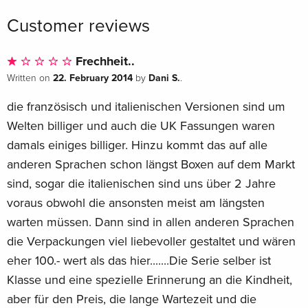
Standard edition
EUR 22.49
Customer reviews
Italian
Standard edition
EUR 22.49
Frechheit..
Italian
22. February 2014
Dani S.
Written on
by
.
Standard edition
EUR 22.49
die französisch und italienischen Versionen sind um
Italian
Welten billiger und auch die UK Fassungen waren
damals einiges billiger. Hinzu kommt das auf alle
Standard edition
EUR 22.49
anderen Sprachen schon längst Boxen auf dem Markt
Italian
sind, sogar die italienischen sind uns über 2 Jahre
Standard edition
Sold out
voraus obwohl die ansonsten meist am längsten
Italian
warten müssen. Dann sind in allen anderen Sprachen
die Verpackungen viel liebevoller gestaltet und wären
Standard edition
Sold out
eher 100.- wert als das hier.......Die Serie selber ist
Italian
Klasse und eine spezielle Erinnerung an die Kindheit,
Standard edition
Sold out
aber für den Preis, die lange Wartezeit und die
Italian