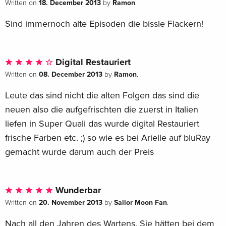
18. December 2013
Ramon
Written on
by
.
Remastered, 4 DVDs
Sold out
Italian
Sind immernoch alte Episoden die bissle Flackern!
Remastered, 4 DVDs
Sold out
Italian
Digital Restauriert
08. December 2013
Ramon
Written on
by
.
Leute das sind nicht die alten Folgen das sind die
neuen also die aufgefrischten die zuerst in Italien
liefen in Super Quali das wurde digital Restauriert
frische Farben etc. ;) so wie es bei Arielle auf bluRay
gemacht wurde darum auch der Preis
Wunderbar
20. November 2013
Sailor Moon Fan
Written on
by
.
Nach all den Jahren des Wartens. Sie hätten bei dem