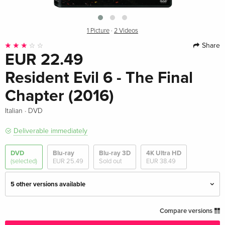
1 Picture
·
2 Videos
Share
EUR 22.49
Resident Evil 6 - The Final
Chapter (2016)
·
Italian
DVD
Deliverable immediately
DVD
Blu-ray
Blu-ray 3D
4K Ultra HD
(selected)
EUR 25.49
Sold out
EUR 38.49
5 other versions available
Standard edition
EUR 19.99
Compare versions
English · UK Version