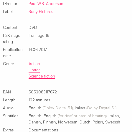
Alice vivrà la sua avventura più difficile, nel tentativo di
Director
Paul W.S. Anderson
lottare per salvare il genere umano, che rischia di precipitare
Label
Sony Pictures
nell'oblio.
Content
DVD
FSK / age
from age 16
rating
Publication
14.06.2017
date
Genre
Action
Horror
Science fiction
EAN
5053083117672
Length
102 minutes
Audio
English
(Dolby Digital 5.1)
,
Italian
(Dolby Digital 5.1)
Subtitles
English
,
English
(for deaf or hard of hearing)
,
Italian
,
Danish
,
Finnish
,
Norwegian
,
Dutch
,
Polish
,
Swedish
Extras
Documentations