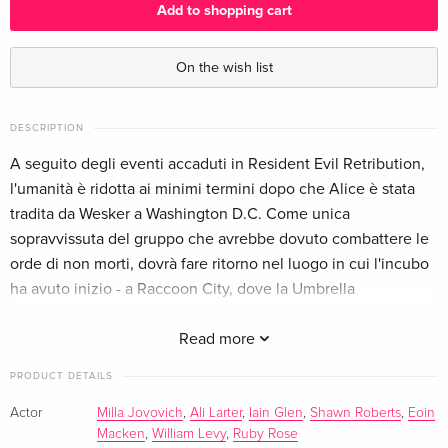
Add to shopping cart
Standard edition
EUR 18.99
English · US Version
On the wish list
2 DVDs
Sold out
English · UK Version
DESCRIPTION
A seguito degli eventi accaduti in Resident Evil Retribution,
Standard edition
EUR 17.99
l'umanità è ridotta ai minimi termini dopo che Alice è stata
German
tradita da Wesker a Washington D.C. Come unica
sopravvissuta del gruppo che avrebbe dovuto combattere le
Standard edition
Sold out
orde di non morti, dovrà fare ritorno nel luogo in cui l'incubo
French
ha avuto inizio - a Raccoon City, dove la Umbrella
Corporation sta radunando le sue sforze per sferrare un colpo
Standard edition — (selected)
EUR 22.49
Italian
fatale contro gli unici superstiti all'Apocalisse. In una lotta
Read more
contro il tempo, Alice si unirà agli amici di una volta e, grazie
PRODUCT DETAILS
a una nuova improbabile alleanza, si scontrerà con orde di
non morti e con nuovi mostri mutanti. Fra la perdita delle sue
Actor
Milla Jovovich
,
Ali Larter
,
Iain Glen
,
Shawn Roberts
,
Eoin
Macken
,
William Levy
,
Ruby Rose
capacità sovrumane e l'imminente attacco dell'Umbrella,