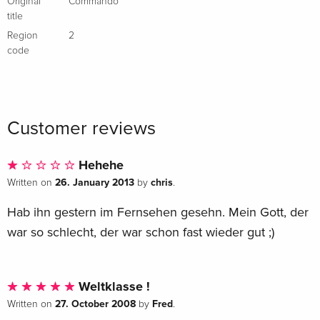
Original
Commando
Italian
title
Region
2
Standard edition
Sold out
code
Italian
Customer reviews
Hehehe
26. January 2013
chris
Written on
by
.
Hab ihn gestern im Fernsehen gesehn. Mein Gott, der
war so schlecht, der war schon fast wieder gut ;)
Weltklasse !
27. October 2008
Fred
Written on
by
.