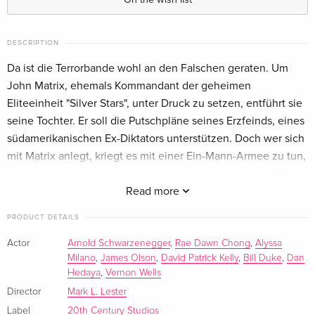
Director's Cut, Unrated
Sold out
English · US Version
DESCRIPTION
Da ist die Terrorbande wohl an den Falschen geraten. Um
Action Cult Edition
EUR 17.99
German
John Matrix, ehemals Kommandant der geheimen
Eliteeinheit "Silver Stars", unter Druck zu setzen, entführt sie
Standard edition — (selected)
Sold out
seine Tochter. Er soll die Putschpläne seines Erzfeinds, eines
German
südamerikanischen Ex-Diktators unterstützen. Doch wer sich
mit Matrix anlegt, kriegt es mit einer Ein-Mann-Armee zu tun,
2 DVDs
Sold out
die nicht mehr zu stoppen ist, wenn sie sich einmal in Marsch
German
gesetzt hat.
Read more
Cover A, Collector's Edition, Director's Cut,
Sold out
Da ist die Terrorbande wohl an den Falschen geraten. Um
PRODUCT DETAILS
Limited Edition, Mediabook, Blu-ray + DVD
John Matrix (Arnold Schwarzenegger), ehemals Kommandant
German
Actor
Arnold Schwarzenegger
,
Rae Dawn Chong
,
Alyssa
der geheimen Eliteeinheit "Silver Stars", unter Druck zu
Milano
,
James Olson
,
David Patrick Kelly
,
Bill Duke
,
Dan
setzen, entführt sie seine Tochter. Er soll die Putschpläne
Hedaya
,
Vernon Wells
Cover C, Collector's Edition, Director's Cut,
Sold out
Limited Edition, Mediabook, Blu-ray + DVD
seines Erzfeinds, eines südamerikanischen Ex-Diktators
Director
Mark L. Lester
German
unterstützen. Doch wer sich mit Matrix anlegt, kriegt es mit
Label
20th Century Studios