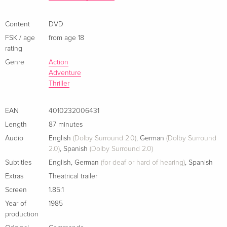
einer Ein-Mann-Armee zu tun, die nicht mehr zu stoppen ist,
Cover D, Director's Cut, Limited Edition,
Sold out
wenn sie sich einmal in Marsch gesetzt hat.
Content
DVD
Mediabook, Uncut, Blu-ray + DVD
German
FSK / age
from age 18
rating
Cover E, Director's Cut, Limited Edition,
Sold out
Genre
Action
Mediabook, Uncut, Blu-ray + DVD
Adventure
German
Thriller
Cover B, Director's Cut, Limited Edition,
Sold out
EAN
4010232006431
Mediabook, Uncut, Blu-ray + DVD
German
Length
87 minutes
Audio
English
(Dolby Surround 2.0)
,
German
(Dolby Surround
Standard edition
EUR 22.49
2.0)
,
Spanish
(Dolby Surround 2.0)
French
Subtitles
English
,
German
(for deaf or hard of hearing)
,
Spanish
Extras
Theatrical trailer
Standard edition
Sold out
Screen
1.85:1
Italian
Year of
1985
production
New Edition
Sold out