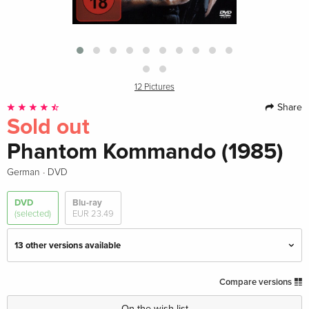
12 Pictures
Share
Sold out
Phantom Kommando (1985)
·
German
DVD
DVD
Blu-ray
(selected)
EUR 23.49
13 other versions available
Cinema Version
EUR 19.99
Compare versions
English · UK Version
On the wish list