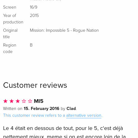
Italian
Screen
16/9
Year of
2015
New Edition
EUR 24.49
production
Italian
Original
Mission: Impossible 5 - Rogue Nation
title
4K Ultra HD + Blu-ray
Sold out
Italian
Region
B
code
Customer reviews
MI5
15. February 2016
Clad
Written on
by
.
This customer review refers to a
alternative version
.
Le 4 était en dessous de tout, pour le 5, c'est déjà
nettement mieux, meme si on est encore loin de la