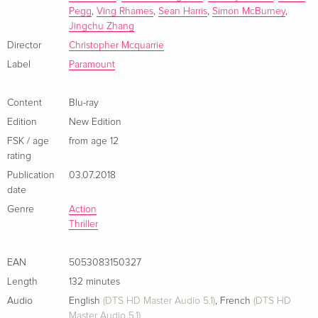
Limited Edition, Steelbook, 2 Blu-rays
Sold out
Pegg
,
Ving Rhames
,
Sean Harris
,
Simon McBurney
,
German
Jingchu Zhang
Director
Christopher Mcquarrie
New Edition — (selected)
EUR 25.49
French
Label
Paramount
4K Ultra HD + Blu-ray
EUR 29.99
Content
Blu-ray
French
Edition
New Edition
FSK / age
from age 12
Limited Edition, Steelbook, 4K Ultra HD + 2
EUR 25.49
rating
Blu-rays
EUR 39.49
French
Publication
03.07.2018
date
Genre
Action
2 Blu-rays
Sold out
French
Thriller
Limited Edition, Steelbook
Sold out
EAN
5053083150327
French
Length
132 minutes
Audio
English
(DTS HD Master Audio 5.1)
,
French
(DTS HD
Standard edition
EUR 22.49
Master Audio 5.1)