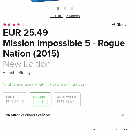
1 Picture
·
2 Videos
Share
EUR 25.49
Mission Impossible 5 - Rogue
Nation (2015)
New Edition
·
French
Blu-ray
Shipping usually within 1 to 3 working days
DVD
Blu-ray
4K Ultra HD
EUR 25.49
(selected)
EUR 43.99
14 other versions available
Blu-ray + DVD
EUR 28.49