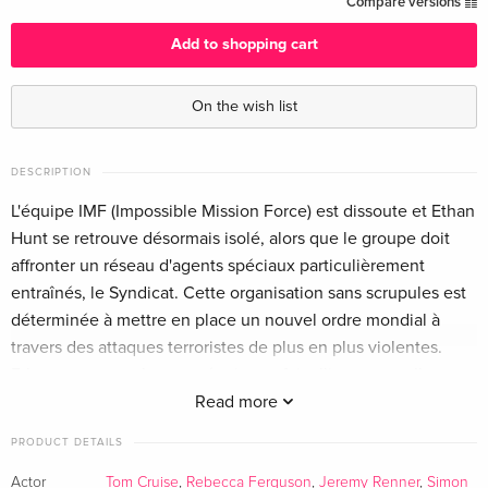
Compare versions
English · US Version
Add to shopping cart
Limited Edition, Steelbook, 4K Ultra HD + Blu-
EUR 43.99
ray
On the wish list
English · US Version
Standard edition
EUR 17.99
DESCRIPTION
German
L'équipe IMF (Impossible Mission Force) est dissoute et Ethan
Hunt se retrouve désormais isolé, alors que le groupe doit
4K Ultra HD + Blu-ray
EUR 33.99
affronter un réseau d'agents spéciaux particulièrement
German
entraînés, le Syndicat. Cette organisation sans scrupules est
déterminée à mettre en place un nouvel ordre mondial à
Limited Edition, Steelbook
Sold out
German
travers des attaques terroristes de plus en plus violentes.
Ethan regroupe alors son équipe et fait alliance avec Ilsa
Limited Edition, Steelbook, 4K Ultra HD + 2
Sold out
Faust, agent britannique révoquée, dont les liens avec le
Read more
Blu-rays
Syndicat restent mystérieux. Ils vont s'attaquer à la plus
German
PRODUCT DETAILS
impossible des missions : éliminer le Syndicat.
Actor
Tom Cruise
,
Rebecca Ferguson
,
Jeremy Renner
,
Simon