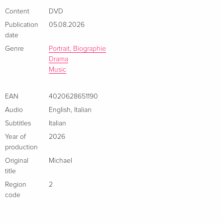
cinematografico, Nia Long (Empire, la serie The Best Man),
Content
DVD
Laura Harrier (BlacKkKlansman, Spider-Man: Homecoming) e
Publication
05.08.2026
Juliano Krue Valdi (The Loud House, Arco), con Miles Teller
date
(Top Gun: Maverick, Whiplash) e Colman Domingo (Sing Sing,
Genre
Portrait, Biographie
Rustin), due volte candidato all'Oscar®.
Drama
Music
EAN
4020628651190
Audio
English
,
Italian
Subtitles
Italian
Year of
2026
production
Original
Michael
title
Region
2
code