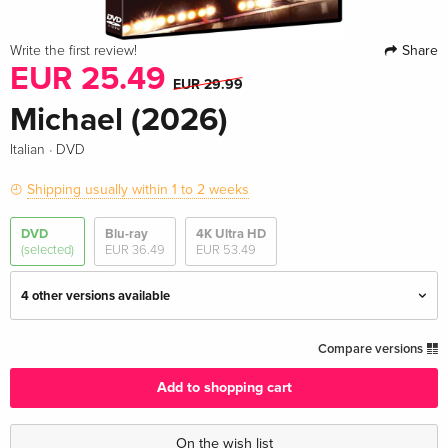
Share
Write the first review!
EUR 25.49
EUR 29.99
Michael (2026)
·
Italian
DVD
Shipping usually within 1 to 2 weeks
DVD
Blu-ray
4K Ultra HD
(selected)
EUR 36.49
EUR 53.49
4 other versions available
Standard edition
EUR 29.99
Compare versions
English · UK Version
Add to shopping cart
Standard edition
EUR 43.99
English · US Version
On the wish list