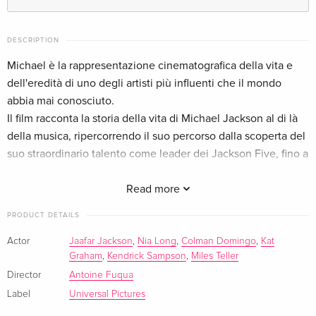
Standard edition
EUR 24.49
German
DESCRIPTION
Michael è la rappresentazione cinematografica della vita e
Standard edition
EUR 25.49
dell'eredità di uno degli artisti più influenti che il mondo
French
EUR 29.99
abbia mai conosciuto.
Il film racconta la storia della vita di Michael Jackson al di là
Standard edition — (selected)
EUR 25.49
della musica, ripercorrendo il suo percorso dalla scoperta del
Italian
EUR 29.99
suo straordinario talento come leader dei Jackson Five, fino a
diventare un artista visionario la cui ambizione creativa ha
alimentato una ricerca incessante per diventare il più grande
Read more
performer del mondo.
PRODUCT DETAILS
Mettendo in risalto sia la sua vita fuori dal palcoscenico che
alcune delle performance più iconiche della sua prima
Actor
Jaafar Jackson
,
Nia Long
,
Colman Domingo
,
Kat
Graham
,
Kendrick Sampson
,
Miles Teller
carriera da solista, il film offre al pubblico un posto in prima
fila per vedere Michael Jackson come mai prima d'ora. È qui
Director
Antoine Fuqua
che inizia la sua storia.
Label
Universal Pictures
Michael vede protagonisti Jaafar Jackson al suo debutto