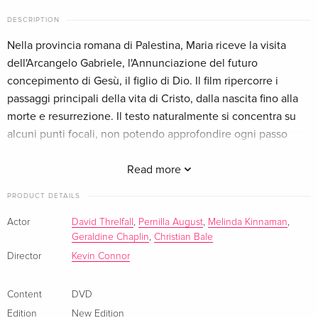
Standard edition
Sold out
German
DESCRIPTION
Nella provincia romana di Palestina, Maria riceve la visita
New Edition — (selected)
EUR 22.49
dell'Arcangelo Gabriele, l'Annunciazione del futuro
Italian
concepimento di Gesù, il figlio di Dio. Il film ripercorre i
passaggi principali della vita di Cristo, dalla nascita fino alla
Standard edition
Sold out
morte e resurrezione. Il testo naturalmente si concentra su
Italian
alcuni punti focali, non potendo approfondire ogni passo
della vita di Gesù: l'arrivo dei romani e le violenze sul popolo
Standard edition
Sold out
Italian
della Palestina, il concepimento nella stalla, la paura di
Read more
Erode, alcuni scorci della vita di Cristo da giovane fino al suo
PRODUCT DETAILS
Standard edition
Sold out
battesimo, la fiducia dei discepoli, l'arresto di Giovanni, i
Italian
miracoli, la crocefissione e, infine, la resurrezione. Maria non
Actor
David Threlfall
,
Pernilla August
,
Melinda Kinnaman
,
Geraldine Chaplin
,
Christian Bale
crede ai sui occhi quando trova la tomba di suo figlio vuota:
rivolto in alto lo sguardo vede Gesù e ritrova la forza e la fede
Director
Kevin Connor
per continuare a lottare e diffondere il messaggio divino.
Content
DVD
Edition
New Edition