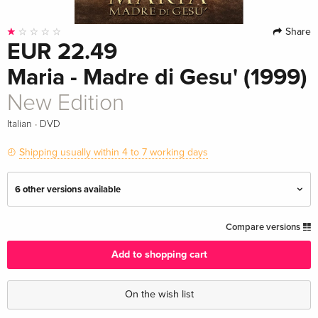
Share
EUR 22.49
Maria - Madre di Gesu' (1999)
New Edition
·
Italian
DVD
Shipping usually within 4 to 7 working days
6 other versions available
Standard edition
Sold out
Compare versions
English · US Version
Add to shopping cart
Standard edition
EUR 17.99
German
On the wish list