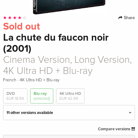
Share
Sold out
La chute du faucon noir
(2001)
Cinema Version, Long Version,
4K Ultra HD + Blu-ray
·
French
4K Ultra HD + Blu-ray
DVD
Blu-ray
4K Ultra HD
EUR 18.99
(selected)
EUR 42.99
11 other versions available
4K Ultra HD + 2 Blu-rays
EUR 42.99
Compare versions
English · UK Version