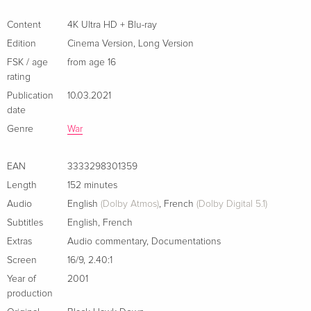
Cinema Version, Long Version, 4K Ultra HD +
Sold out
Content
4K Ultra HD + Blu-ray
Blu-ray — (selected)
French
Edition
Cinema Version
,
Long Version
FSK / age
from age 16
Cinema Version, Limited Edition, Long
Sold out
rating
Version, Steelbook, 4K Ultra HD + 2 Blu-rays
Publication
10.03.2021
French
date
Genre
War
Standard edition
EUR 24.49
Italian
EAN
3333298301359
4K Ultra HD + Blu-ray
EUR 29.99
Length
152 minutes
Italian
Audio
English
(Dolby Atmos)
,
French
(Dolby Digital 5.1)
Subtitles
English
,
French
Extended Edition, Cinema Version, New
Sold out
Extras
Audio commentary
,
Documentations
Edition, 4K Ultra HD + Blu-ray
Italian
Screen
16/9
,
2.40:1
Year of
2001
production