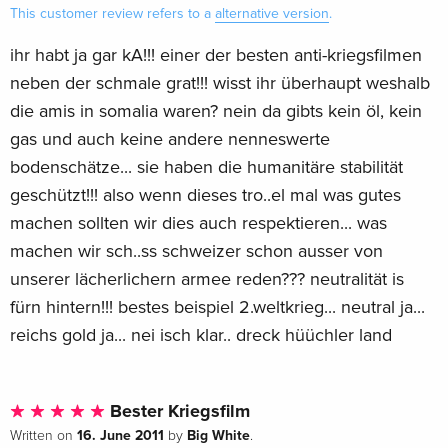
This customer review refers to a
alternative version
.
ihr habt ja gar kA!!! einer der besten anti-kriegsfilmen
neben der schmale grat!!! wisst ihr überhaupt weshalb
die amis in somalia waren? nein da gibts kein öl, kein
gas und auch keine andere nenneswerte
bodenschätze... sie haben die humanitäre stabilität
geschützt!!! also wenn dieses tro..el mal was gutes
machen sollten wir dies auch respektieren... was
machen wir sch..ss schweizer schon ausser von
unserer lächerlichern armee reden??? neutralität is
fürn hintern!!! bestes beispiel 2.weltkrieg... neutral ja...
reichs gold ja... nei isch klar.. dreck hüüchler land
Bester Kriegsfilm
16. June 2011
Big White
Written on
by
.