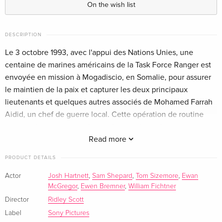
On the wish list
Standard edition
EUR 31.99
English · US Version
DESCRIPTION
Le 3 octobre 1993, avec l'appui des Nations Unies, une
4K Ultra HD + Blu-ray
EUR 43.99
English · US Version
centaine de marines américains de la Task Force Ranger est
envoyée en mission à Mogadiscio, en Somalie, pour assurer
Extended Edition, Cinema Version, Limited
EUR 57.99
le maintien de la paix et capturer les deux principaux
Edition, Steelbook, 4K Ultra HD + Blu-ray
lieutenants et quelques autres associés de Mohamed Farrah
English · US Version
Aidid, un chef de guerre local. Cette opération de routine
vire rapidement au cauchemar lorsque les militaires sont pris
Standard edition
Sold out
pour cibles par les factions armées rebelles et la population,
Read more
German
résolument hostiles à toute présence étrangère sur leur
PRODUCT DETAILS
territoire.
Limited Edition, Steelbook, Blu-ray + DVD
Sold out
German
Actor
Josh Hartnett
,
Sam Shepard
,
Tom Sizemore
,
Ewan
McGregor
,
Ewen Bremner
,
William Fichtner
Standard edition
EUR 25.49
Director
Ridley Scott
French
Label
Sony Pictures