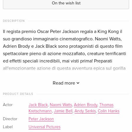
On the wish list
Extended Edition, Cinema Version, 4K Ultra
EUR 32.99
HD + Blu-ray
DESCRIPTION
German
Il regista premio Oscar Peter Jackson regala a King Kong il
Extended Edition, Cinema Version, Limited
Sold out
suo grandioso immaginario cinematografico. Naomi Watts,
Edition, Steelbook, 4K Ultra HD + 2 Blu-rays
Adrien Brody e Jack Black sono protagonisti di questo film
German
spettacolare pieno di azione mozzafiato, creature terrificanti
ed effetti speciali incredibili, mai visti prima! Preparati
Extended Edition, Cinema Version, Limited
Sold out
all'emozionante azione di questa avventura epica sul gorilla
Edition, Steelbook, 4K Ultra HD + 2 Blu-rays
German
leggendario catturato su un'isola infida e portato nella civiltà,
dove dovrà affrontare la lotta finale per la sopravvivenza.
Read more
Standard edition
EUR 29.99
French
PRODUCT DETAILS
Actor
Jack Black
,
Naomi Watts
,
Adrien Brody
,
Thomas
4K Ultra HD + Blu-ray
Sold out
Kretschmann
,
Jamie Bell
,
Andy Serkis
,
Colin Hanks
French
Director
Peter Jackson
Label
Universal Pictures
Limited Edition, Steelbook, 4K Ultra HD + 2
Sold out