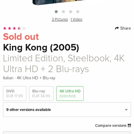
3 Pictures
·
1 Video
Share
Sold out
King Kong (2005)
Limited Edition, Steelbook, 4K
Ultra HD + 2 Blu-rays
·
Italian
4K Ultra HD + Blu-ray
DVD
Blu-ray
4K Ultra HD
EUR 17.99
EUR 34.99
(selected)
9 other versions available
Ultimate Edition, 4K Ultra HD + Blu-ray
EUR 34.99
Compare versions
English · US Version