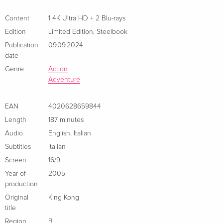
Blu-rays
French
Content
1 4K Ultra HD + 2 Blu-rays
Edition
Limited Edition
,
Steelbook
Limited Collector's Edition, Steelbook, 4K Ultra
Sold out
Publication
09.09.2024
HD + 2 Blu-rays
date
French
Genre
Action
Adventure
4K Ultra HD + Blu-ray
Sold out
Italian
EAN
4020628659844
Limited Edition, Steelbook, 4K Ultra HD + 2
Sold out
Length
187 minutes
Blu-rays — (selected)
Audio
English
,
Italian
Italian
Subtitles
Italian
Screen
16/9
Year of
2005
production
Original
King Kong
title
Region
B