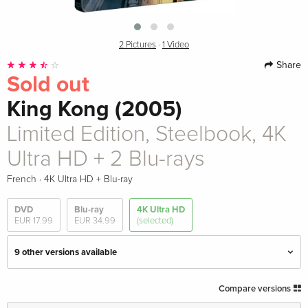
2 Pictures
·
1 Video
Share
Sold out
King Kong (2005)
Limited Edition, Steelbook, 4K
Ultra HD + 2 Blu-rays
·
French
4K Ultra HD + Blu-ray
DVD
Blu-ray
4K Ultra HD
EUR 17.99
EUR 34.99
(selected)
9 other versions available
Ultimate Edition, 4K Ultra HD + Blu-ray
EUR 34.99
Compare versions
English · US Version