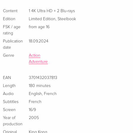
l'attend, qui changera à jamais le cours de sa vie...
Blu-rays — (selected)
French
Content
1 4K Ultra HD + 2 Blu-rays
Edition
Limited Edition
,
Steelbook
Limited Collector's Edition, Steelbook, 4K Ultra
Sold out
FSK / age
from age 16
HD + 2 Blu-rays
rating
French
Publication
18.09.2024
date
4K Ultra HD + Blu-ray
Sold out
Italian
Genre
Action
Adventure
Limited Edition, Steelbook, 4K Ultra HD + 2
Sold out
Blu-rays
EAN
3701432037813
Italian
Length
180 minutes
Audio
English
,
French
Subtitles
French
Screen
16/9
Year of
2005
production
Original
King Kong