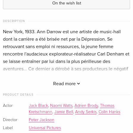
On the wish list
Extended Edition, Cinema Version, 4K Ultra
EUR 32.99
HD + Blu-ray
DESCRIPTION
German
New York, 1933. Ann Darrow est une artiste de music-hall
Extended Edition, Cinema Version, Limited
Sold out
dont la carrière a été brisée net par la Dépression. Se
Edition, Steelbook, 4K Ultra HD + 2 Blu-rays
retrouvant sans emploi ni ressources, la jeune femme
German
rencontre l'audacieux explorateur-réalisateur Carl Denham et
se laisse entraîner par lui dans la plus périlleuse des
Extended Edition, Cinema Version, Limited
Sold out
aventures... Ce dernier a dérobé à ses producteurs le négatif
Edition, Steelbook, 4K Ultra HD + 2 Blu-rays
German
de son film inachevé. Il n'a que quelques heures pour trouver
une nouvelle star et l'embarquer pour Singapour avec son
Read more
Standard edition
EUR 29.99
scénariste, Jack Driscoll, et une équipe réduite. Objectif
French
PRODUCT DETAILS
avoué : achever sous ces cieux lointains son génial film
d'action. Mais Denham nourrit en secret une autre ambition,
Actor
Jack Black
,
Naomi Watts
,
Adrien Brody
,
Thomas
4K Ultra HD + Blu-ray
Sold out
Kretschmann
,
Jamie Bell
,
Andy Serkis
,
Colin Hanks
bien plus folle : être le premier homme à explorer la
French
mystérieuse Skull Island et à en ramener des images. Sur
Director
Peter Jackson
cette île de légende, Denham sait que "quelque chose"
Label
Universal Pictures
Limited Edition, Steelbook, 4K Ultra HD + 2
Sold out