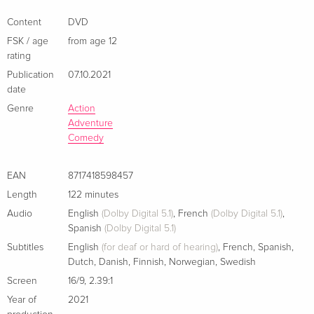
Content
DVD
FSK / age
from age 12
rating
Publication
07.10.2021
date
Genre
Action
Adventure
Comedy
EAN
8717418598457
Length
122 minutes
Audio
English
(Dolby Digital 5.1)
,
French
(Dolby Digital 5.1)
,
Spanish
(Dolby Digital 5.1)
Subtitles
English
(for deaf or hard of hearing)
,
French
,
Spanish
,
Dutch
,
Danish
,
Finnish
,
Norwegian
,
Swedish
Screen
16/9
,
2.39:1
Year of
2021