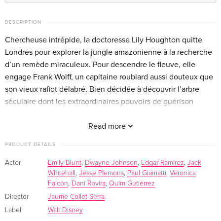
Standard edition
EUR 17.99
German
DESCRIPTION
Chercheuse intrépide, la doctoresse Lily Houghton quitte
Standard edition — (selected)
EUR 19.99
Londres pour explorer la jungle amazonienne à la recherche
French
d’un remède miraculeux. Pour descendre le fleuve, elle
engage Frank Wolff, un capitaine roublard aussi douteux que
Standard edition
EUR 22.49
son vieux rafiot délabré. Bien décidée à découvrir l’arbre
Italian
séculaire dont les extraordinaires pouvoirs de guérison
pourraient changer l'avenir de la médecine, Lily se lance
Standard edition
EUR 22.49
Italian
dans une quête épique. L’improbable duo va dès lors
Read more
affronter d’innombrables dangers - sans parler de forces
PRODUCT DETAILS
surnaturelles - dissimulés sous la splendeur luxuriante de la
forêt tropicale. Alors que les secrets de l’arbre perdu se
Actor
Emily Blunt
,
Dwayne Johnson
,
Edgar Ramirez
,
Jack
Whitehall
,
Jesse Plemons
,
Paul Giamatti
,
Veronica
révèlent peu à peu, les enjeux s’avèrent encore plus grands
Falcón
,
Dani Rovira
,
Quim Gutiérrez
pour Lily et Frank. Ce n’est pas seulement leur destin qui est
Director
Jaume Collet-Serra
en jeu, mais celui de l’humanité tout entière…
Label
Walt Disney