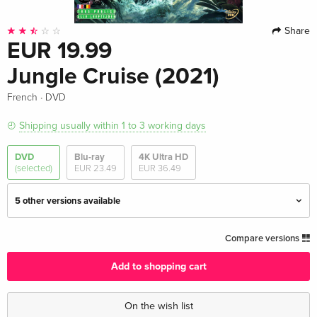
Share
EUR 19.99
Jungle Cruise (2021)
·
French
DVD
Shipping usually within 1 to 3 working days
DVD
Blu-ray
4K Ultra HD
(selected)
EUR 23.49
EUR 36.49
5 other versions available
Standard edition
EUR 19.99
Compare versions
English · UK Version
Add to shopping cart
Blu-ray + DVD
EUR 34.99
English · US Version
On the wish list