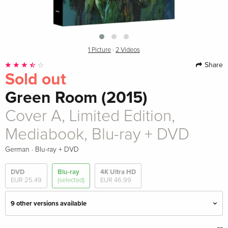
1 Picture
·
2 Videos
Share
Sold out
Green Room (2015)
Cover A, Limited Edition,
Mediabook, Blu-ray + DVD
·
German
Blu-ray + DVD
DVD
Blu-ray
4K Ultra HD
EUR 25.49
(selected)
EUR 46.99
9 other versions available