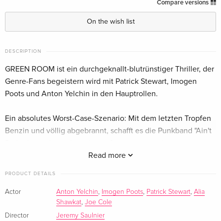
Standard edition
EUR 33.99
Compare versions
English · UK Version
On the wish list
Limited Edition, 4K Ultra HD + Blu-ray
EUR 92.49
English · UK Version
DESCRIPTION
GREEN ROOM ist ein durchgeknallt-blutrünstiger Thriller, der
Blu-ray + DVD
EUR 25.49
English · US Version
Genre-Fans begeistern wird mit Patrick Stewart, Imogen
Poots und Anton Yelchin in den Hauptrollen.
Standard edition
EUR 22.49
German
Ein absolutes Worst-Case-Szenario: Mit dem letzten Tropfen
Benzin und völlig abgebrannt, schafft es die Punkband "Ain't
Standard edition
Sold out
Rights" gerade noch zu ihrem Gig in einer entlegenen
German
Kneipe im amerikanischen Nirgendwo. Das Publikum besteht
Read more
ausschliesslich aus Nazi-Skinheads und der Plan, sofort nach
Cover B, Limited Edition, Mediabook, Blu-ray +
Sold out
PRODUCT DETAILS
dem Auftritt abzuhauen, scheitert, als sie unfreiwillig Zeuge
DVD
German
eines brutalen Mordes werden. Der gnadenlose Anführer der
Actor
Anton Yelchin
,
Imogen Poots
,
Patrick Stewart
,
Alia
Shawkat
,
Joe Cole
Nazi-Gang, Darcy Banker (Patrick Stewart), befiehlt seiner
Cover A, Limited Edition, Mediabook, Blu-ray +
Sold out
Kampftruppe, alle Zeugen des Verbrechens zu eliminieren.
Director
Jeremy Saulnier