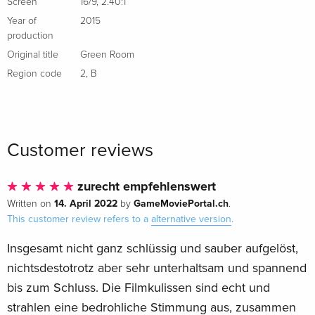
Screen
16/9
,
2.40:1
Year of
2015
production
Original title
Green Room
Region code
2
,
B
Customer reviews
zurecht empfehlenswert
14. April 2022
GameMoviePortal.ch
Written on
by
.
This customer review refers to a
alternative version
.
Insgesamt nicht ganz schlüssig und sauber aufgelöst,
nichtsdestotrotz aber sehr unterhaltsam und spannend
bis zum Schluss. Die Filmkulissen sind echt und
strahlen eine bedrohliche Stimmung aus, zusammen