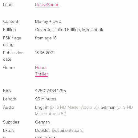
DVD — (selected)
Die Band verbarrikadiert sich gemeinsam mit der Skin-Braut
Label
HanseSound
German
Amber (Imogen Poots) im Backstageraum. Es folgt ein
erbarmungsloser Showdown Skins vs. Punks. Als der
Content
Blu-ray + DVD
Cover C, Limited Edition, Mediabook, Blu-ray +
Sold out
Bodycount steigt, müssen sich die Überlebenden etwas
DVD
Edition
Cover A
,
Limited Edition
,
Mediabook
German
einfallen lassen, um dem grausamen Katz-und-Maus-Spiel
FSK / age
from age 18
ein Ende zu bereiten...
rating
Standard edition
Sold out
Publication
18.06.2021
French
Limitiert und Nummeriert auf 333 Stück
date
Genre
Horror
Standard edition
Sold out
Thriller
Italian
EAN
4250124344795
Length
95 minutes
Audio
English
(DTS HD Master Audio 5.1)
,
German
(DTS HD
Master Audio 5.1)
Subtitles
German
Extras
Booklet
,
Documentations