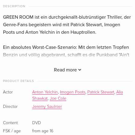
English · US Version
DESCRIPTION
GREEN ROOM ist ein durchgeknallt-blutrünstiger Thriller, der
Standard edition — (selected)
Sold out
German
Genre-Fans begeistern wird mit Patrick Stewart, Imogen
Poots und Anton Yelchin in den Hauptrollen.
Cover B, Limited Edition, Mediabook, Blu-ray +
Sold out
DVD
Ein absolutes Worst-Case-Szenario: Mit dem letzten Tropfen
German
Benzin und völlig abgebrannt, schafft es die Punkband "Ain't
Rights" gerade noch zu ihrem Gig in einer entlegenen
Standard edition
Sold out
Kneipe im amerikanischen Nirgendwo. Das Publikum besteht
Read more
German
ausschliesslich aus Nazi-Skinheads und der Plan, sofort nach
PRODUCT DETAILS
dem Auftritt abzuhauen, scheitert, als sie unfreiwillig Zeuge
Cover A, Limited Edition, Mediabook, Blu-ray +
Sold out
DVD
eines brutalen Mordes werden. Der gnadenlose Anführer der
Actor
Anton Yelchin
,
Imogen Poots
,
Patrick Stewart
,
Alia
German
Shawkat
,
Joe Cole
Nazi-Gang, Darcy Banker (Patrick Stewart), befiehlt seiner
Kampftruppe, alle Zeugen des Verbrechens zu eliminieren.
Director
Jeremy Saulnier
Cover C, Limited Edition, Mediabook, Blu-ray +
Sold out
Die Band verbarrikadiert sich gemeinsam mit der Skin-Braut
DVD
Amber (Imogen Poots) im Backstageraum. Es folgt ein
German
Content
DVD
erbarmungsloser Showdown Skins vs. Punks. Als der
FSK / age
from age 16