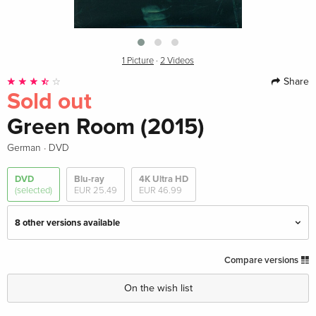
1 Picture
·
2 Videos
Share
Sold out
Green Room (2015)
·
German
DVD
DVD
Blu-ray
4K Ultra HD
(selected)
EUR 25.49
EUR 46.99
8 other versions available
Blu-ray + DVD
EUR 25.49
Compare versions
English · US Version
On the wish list
Standard edition
Sold out