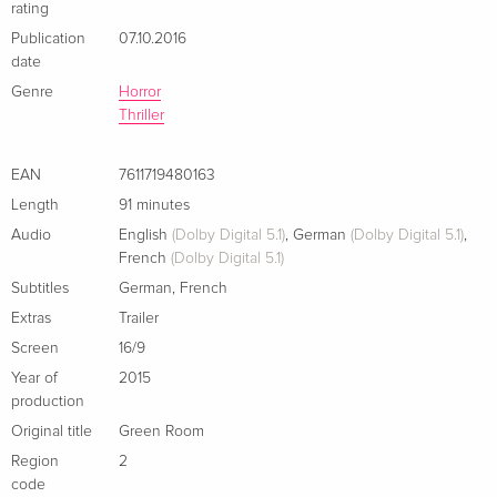
Bodycount steigt, müssen sich die Überlebenden etwas
rating
Standard edition
Sold out
French
einfallen lassen, um dem grausamen Katz-und-Maus-Spiel
Publication
07.10.2016
ein Ende zu bereiten...
date
Standard edition
EUR 22.49
Genre
Horror
Italian
Thriller
EAN
7611719480163
Length
91 minutes
Audio
English
(Dolby Digital 5.1)
,
German
(Dolby Digital 5.1)
,
French
(Dolby Digital 5.1)
Subtitles
German
,
French
Extras
Trailer
Screen
16/9
Year of
2015
production
Original title
Green Room
Region
2
code