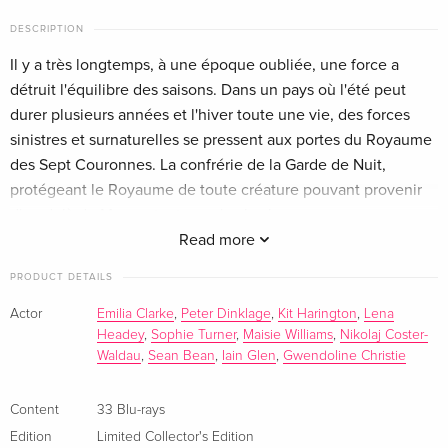
Edition, Steelbook, 23 4K Ultra HDs + 10 Blu-
DESCRIPTION
rays
English · UK Version
Il y a très longtemps, à une époque oubliée, une force a
détruit l'équilibre des saisons. Dans un pays où l'été peut
33 Blu-rays
EUR 127.99
durer plusieurs années et l'hiver toute une vie, des forces
German
sinistres et surnaturelles se pressent aux portes du Royaume
des Sept Couronnes. La confrérie de la Garde de Nuit,
33 Blu-rays
EUR 163.49
protégeant le Royaume de toute créature pouvant provenir
French
d'au-delà du Mur protecteur, n'a plus les ressources
nécessaires pour assurer la sécurité de tous. Après un été de
Read more
Limited Premium Edition, 33 Blu-rays
EUR 220.99
French
dix années, un hiver rigoureux s'abat sur le Royaume avec la
PRODUCT DETAILS
promesse d'un avenir des plus sombres. Pendant ce temps,
+ Figurine, 10th Anniversary Edition, 33 Blu-
Sold out
complots et rivalités se jouent sur le continent pour
Actor
Emilia Clarke
,
Peter Dinklage
,
Kit Harington
,
Lena
rays
Headey
,
Sophie Turner
,
Maisie Williams
,
Nikolaj Coster-
s'emparer du Trône de Fer, symbole du pouvoir absolu.
French
Waldau
,
Sean Bean
,
Iain Glen
,
Gwendoline Christie
Coffret collector limité en bois avec livrets conçus par Robert
Limited Collector's Edition, 33 Blu-rays —
Sold out
Ball, fermé par une broche « La Main du Roi »
Content
33 Blu-rays
(selected)
French
Edition
Limited Collector's Edition