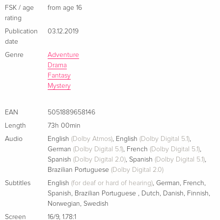
Cette édition limitée inclut :
FSK / age
from age 16
33 Blu-rays
EUR 166.99
rating
Italian
- un coffret en bois fabriqué sur mesure avec de nombreux
Publication
03.12.2019
détails inspirés du royaume des Sept Couronnes dont une
date
30 4K Ultra HDs + 3 Blu-rays
EUR 285.99
main du roi et neuf panneaux minutieusement illustrés par
Genre
Adventure
Italian
Robert Ball, l'artiste derrière la série "Beautiful Death".
Drama
Fantasy
Mystery
- L'intégrale de la série (73 épisodes sur 33 disques)
EAN
5051889658146
- Plus de 15 heures de bonus exclusifs incluant des
commentaires audio, des histoires animées, les coulisses du
Length
73h 00min
tournage, ainsi que le contenu exclusif "Game of Thrones :
Audio
English
(Dolby Atmos)
,
English
(Dolby Digital 5.1)
,
German
(Dolby Digital 5.1)
,
French
(Dolby Digital 5.1)
,
Les retrouvailles" présenté par Conan O'Brien.
Spanish
(Dolby Digital 2.0)
,
Spanish
(Dolby Digital 5.1)
,
Brazilian Portuguese
(Dolby Digital 2.0)
Subtitles
English
(for deaf or hard of hearing)
,
German
,
French
,
Spanish
,
Brazilian Portuguese
,
Dutch
,
Danish
,
Finnish
,
Norwegian
,
Swedish
Screen
16/9
,
1.78:1