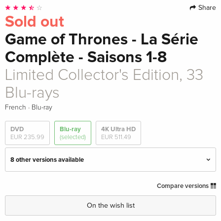
Share
Sold out
Game of Thrones - La Série
Complète - Saisons 1-8
Limited Collector's Edition, 33
Blu-rays
·
French
Blu-ray
DVD
Blu-ray
4K Ultra HD
EUR 235.99
(selected)
EUR 511.49
8 other versions available
33 Blu-rays
EUR 290.99
Compare versions
English · UK Version
On the wish list
Library Case, 15th Anniversary Limited
EUR 511.49