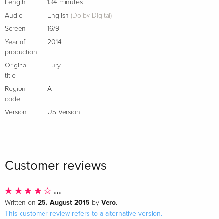
Length
134 minutes
French
Audio
English
(Dolby Digital)
Screen
16/9
4K Ultra HD + Blu-ray
Sold out
French
Year of
2014
production
Limited Edition, Steelbook, 4K Ultra HD + Blu-
Sold out
Original
Fury
ray
title
French
Region
A
code
2 Blu-rays
EUR 22.49
Version
US Version
Italian
Standard edition
EUR 22.49
Italian
Customer reviews
Limited Edition, Steelbook, 4K Ultra HD + Blu-
EUR 43.99
ray
...
Italian
25. August 2015
Vero
Written on
by
.
This customer review refers to a
alternative version
.
4K Ultra HD + Blu-ray
Sold out