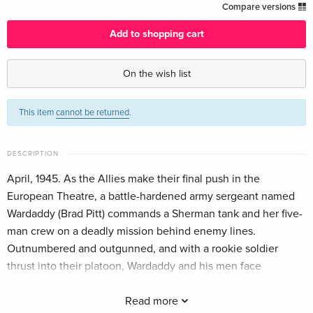
Limited Edition, Steelbook, 4K Ultra HD + Blu-
EUR 57.99
Compare versions
ray
English
Add to shopping cart
Standard edition
EUR 20.99
On the wish list
English · UK Version
This item
cannot be returned
.
Standard edition
EUR 22.49
English · UK Version
DESCRIPTION
4K Ultra HD + Blu-ray
EUR 38.49
English · UK Version
April, 1945. As the Allies make their final push in the
European Theatre, a battle-hardened army sergeant named
Standard edition
EUR 25.49
Wardaddy (Brad Pitt) commands a Sherman tank and her five-
English · US Version
man crew on a deadly mission behind enemy lines.
Outnumbered and outgunned, and with a rookie soldier
4K Ultra HD + Blu-ray — (selected)
EUR 43.99
thrust into their platoon, Wardaddy and his men face
English · US Version
overwhelming odds in their heroic attempts to strike at the
heart of Nazi Germany.
Read more
Limited Edition, Steelbook, 4K Ultra HD + Blu-
EUR 64.49