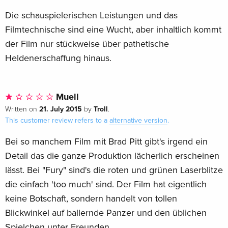
Italian
Die schauspielerischen Leistungen und das
Filmtechnische sind eine Wucht, aber inhaltlich kommt
4K Ultra HD + Blu-ray
Sold out
der Film nur stückweise über pathetische
Italian
Heldenerschaffung hinaus.
Muell
21. July 2015
Troll
Written on
by
.
This customer review refers to a
alternative version
.
Bei so manchem Film mit Brad Pitt gibt's irgend ein
Detail das die ganze Produktion lächerlich erscheinen
lässt. Bei "Fury" sind's die roten und grünen Laserblitze
die einfach 'too much' sind. Der Film hat eigentlich
keine Botschaft, sondern handelt von tollen
Blickwinkel auf ballernde Panzer und den üblichen
Spielchen unter Freunden.