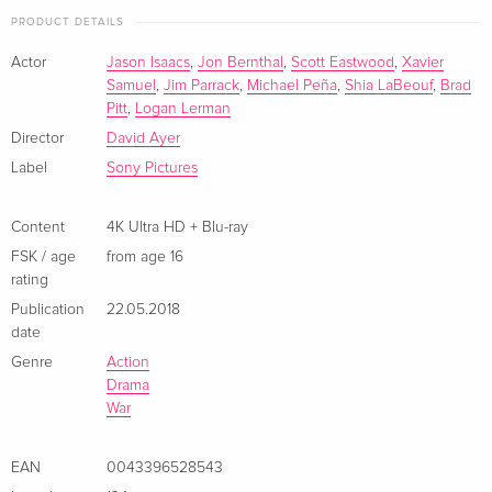
ray
EUR 68.49
PRODUCT DETAILS
English · US Version
Actor
Jason Isaacs
,
Jon Bernthal
,
Scott Eastwood
,
Xavier
Samuel
,
Jim Parrack
,
Michael Peña
,
Shia LaBeouf
,
Brad
4K Mastered
EUR 18.99
German
Pitt
,
Logan Lerman
Director
David Ayer
Limited Edition, Steelbook, 4K Ultra HD + Blu-
EUR 40.49
Label
Sony Pictures
ray
German
Content
4K Ultra HD + Blu-ray
FSK / age
from age 16
4K Mastered, Steelbook, 2 Blu-rays
Sold out
German
rating
Publication
22.05.2018
date
Standard edition
Sold out
French
Genre
Action
Drama
War
Standard edition
Sold out
French
EAN
0043396528543
Standard edition
Sold out