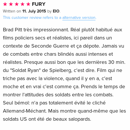
FURY
11. July 2015
EIO
Written on
by
.
This customer review refers to a
alternative version
.
Brad Pitt très impressionnant. Réal plutôt habitué aux
films policiers secs et réalistes, ici pareil dans un
contexte de Seconde Guerre et ça dépote. Jamais vu
de combats entre chars blindés aussi intenses et
réalistes. Presque aussi bon que les dernières 30 min.
du "Soldat Ryan" de Spielberg, c'est dire. Film qui ne
triche pas avec la violence, quand il y en a, c'est
moche et en vrai c'est comme ça. Prends le temps de
montrer l'attitudes des soldats entre les combats.
Seul bémol: n'a pas totalement évité le cliché
Allemand-Méchant. Mais montre quand-même que les
soldats US ont été de beaux salopards.