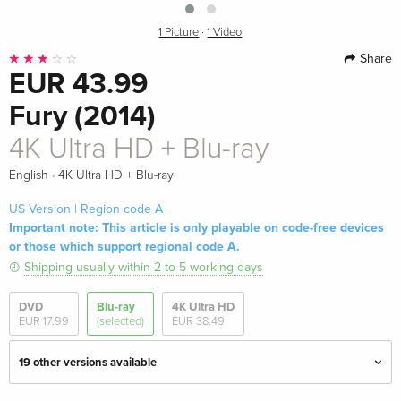
1 Picture
·
1 Video
Share
EUR 43.99
Fury (2014)
4K Ultra HD + Blu-ray
·
English
4K Ultra HD + Blu-ray
US Version | Region code A
Important note: This article is only playable on code-free devices
or those which support regional code A.
Shipping usually within 2 to 5 working days
DVD
Blu-ray
4K Ultra HD
EUR 17.99
(selected)
EUR 38.49
19 other versions available