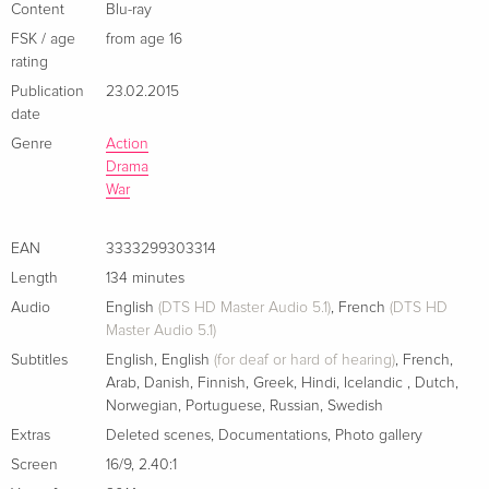
4K Mastered
EUR 18.99
Content
Blu-ray
German
FSK / age
from age 16
rating
Limited Edition, Steelbook, 4K Ultra HD + Blu-
EUR 40.49
Publication
23.02.2015
ray
date
German
Genre
Action
Drama
4K Mastered, Steelbook, 2 Blu-rays
Sold out
War
German
Standard edition
Sold out
EAN
3333299303314
French
Length
134 minutes
Audio
English
(DTS HD Master Audio 5.1)
,
French
(DTS HD
Standard edition
Sold out
Master Audio 5.1)
French
Subtitles
English
,
English
(for deaf or hard of hearing)
,
French
,
Arab
,
Danish
,
Finnish
,
Greek
,
Hindi
,
Icelandic
,
Dutch
,
Standard edition — (selected)
Sold out
Norwegian
,
Portuguese
,
Russian
,
Swedish
French
Extras
Deleted scenes
,
Documentations
,
Photo gallery
Screen
16/9
,
2.40:1
4K Ultra HD + Blu-ray
Sold out