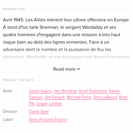
Standard edition
EUR 20.99
DESCRIPTION
English · UK Version
Avril 1945. Les Alliés mènent leur ultime offensive en Europe.
Standard edition
EUR 22.49
À bord d?un tank Sherman, le sergent Wardaddy et ses
English · UK Version
quatre hommes s?engagent dans une mission à très haut
risque bien au-delà des lignes ennemies. Face à un
4K Ultra HD + Blu-ray
EUR 38.49
adversaire dont le nombre et la puissance de feu les
English · UK Version
dépassent, Wardaddy et son équipage vont devoir tout tenter
pour frapper l?Allemagne nazie en plein c½ur?
Standard edition
EUR 25.49
Read more
English · US Version
PRODUCT DETAILS
4K Ultra HD + Blu-ray
EUR 43.99
Actor
Jason Isaacs
,
Jon Bernthal
,
Scott Eastwood
,
Xavier
English · US Version
Samuel
,
Jim Parrack
,
Michael Peña
,
Shia LaBeouf
,
Brad
Pitt
,
Logan Lerman
Limited Edition, Steelbook, 4K Ultra HD + Blu-
EUR 64.49
Director
David Ayer
ray
EUR 68.49
English · US Version
Label
Sony Pictures France