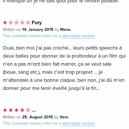
il manque un je ne sais quoi pour le rendre potable.
Fury
14. January 2015
Manu
Written on
by
.
This customer review refers to a
alternative version
.
Ouai, ben moi j'ai pas croché... leurs petits speechs à
deux balles pour donner de la profondeur à un film qui
n'en a pas m'ont bien fait marrer, ça se veut sale
(boue, sang etc.), mais c'est trop propret ... je
m'attendais à une bonne claque, ben non, j'ai dû m'en
donner pour me tenir éveillé jusqu'à la fin...
...
25. August 2015
Vero
Written on
by
.
This customer review refers to a
alternative version
.