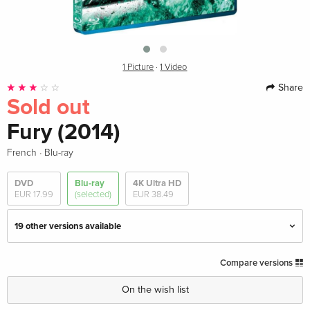
1 Picture
·
1 Video
Share
Sold out
Fury (2014)
·
French
Blu-ray
DVD
Blu-ray
4K Ultra HD
EUR 17.99
(selected)
EUR 38.49
19 other versions available
Limited Edition, Steelbook, 4K Ultra HD + Blu-
EUR 57.99
Compare versions
ray
English
On the wish list