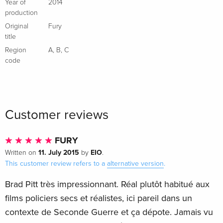
French
Year of
2014
production
Original
Fury
Limited Edition, Steelbook, 4K Ultra HD + Blu-
Sold out
ray
title
French
Region
A
,
B
,
C
code
2 Blu-rays
EUR 22.49
Italian
Standard edition
EUR 22.49
Customer reviews
Italian
FURY
Limited Edition, Steelbook, 4K Ultra HD + Blu-
EUR 43.99
ray
11. July 2015
EIO
Written on
by
.
Italian
This customer review refers to a
alternative version
.
Brad Pitt très impressionnant. Réal plutôt habitué aux
4K Ultra HD + Blu-ray
Sold out
Italian
films policiers secs et réalistes, ici pareil dans un
contexte de Seconde Guerre et ça dépote. Jamais vu
4K Ultra HD + Blu-ray
Sold out