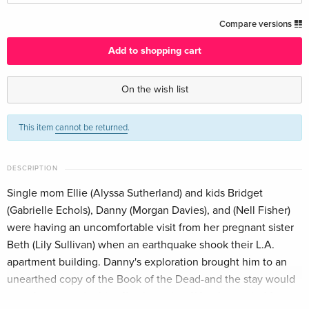
Standard edition — (selected)
EUR 19.99
Compare versions
English · UK Version
Add to shopping cart
Standard edition
EUR 30.99
English · US Version
On the wish list
Blu-ray + DVD
EUR 33.99
This item
cannot be returned
.
English · US Version
Standard edition
EUR 17.99
DESCRIPTION
German
Single mom Ellie (Alyssa Sutherland) and kids Bridget
(Gabrielle Echols), Danny (Morgan Davies), and (Nell Fisher)
Standard edition
EUR 24.49
French
were having an uncomfortable visit from her pregnant sister
Beth (Lily Sullivan) when an earthquake shook their L.A.
Standard edition
EUR 22.49
apartment building. Danny's exploration brought him to an
Italian
unearthed copy of the Book of the Dead-and the stay would
get a lot worse, in this effective spin-off for the storied fear