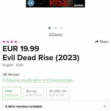
3 Pictures
Share
EUR 19.99
Evil Dead Rise (2023)
·
English
DVD
UK Version
Shipping usually within 2 to 5 working days
DVD
Blu-ray
4K Ultra HD
(selected)
EUR 20.99
EUR 42.99
5 other versions available