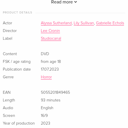
franchise. Mirabai Pease, Richard Crouchley also star. 96 min.
Read more
Widescreen; Soundtracks: English Dolby Atmos, DTS HD 5.1
PRODUCT DETAILS
Master Audio, DVS; Subtitles: English (SDH); audio
commentary featurettes; image gallery; TV spots; theatrical
Actor
Alyssa Sutherland
,
Lily Sullivan
,
Gabrielle Echols
trailer; more.
Director
Lee Cronin
Label
Studiocanal
Content
DVD
FSK / age rating
from age 18
Publication date
17.07.2023
Genre
Horror
EAN
5055201849465
Length
93 minutes
Audio
English
Screen
16/9
Year of production
2023