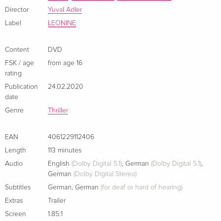
Diane Kruger und Martin Freeman brillieren in diesem
Director
Yuval Adler
fesselnden Spionagethriller um Loyalität und Liebe. Das
Label
LEONINE
Drehbuch basiert auf dem israelischen Bestseller "The
English Teacher" von Yiftach Reicher Atir, einem ehemaligen
Content
DVD
israelischen Geheimdienstmitarbeiter, der aus erster Hand
FSK / age
from age 16
Einblick in die Arbeit des Mossad gewährt.
rating
Publication
24.02.2020
Pressezitate:
date
"Adler schafft es immer wieder, für Suspense zu sorgen." (Der
Genre
Thriller
Tagesspiegel)
"Diane Kruger spielt das grossartig!" (ZDF aspekte)
EAN
4061229112406
"Ein sehr sehr spannender Film." (Rbb Kulturradio)
Length
113 minutes
"Ein Thriller-Drama, das zeigt, wie wenig das wahre
Audio
English
(Dolby Digital 5.1)
,
German
(Dolby Digital 5.1)
,
Agentenleben mit der Welt von James Bond & Co. zu tun
German
(Dolby Digital Stereo)
hat." (filmstarts.de)
Subtitles
German
,
German
(for deaf or hard of hearing)
Extras
Trailer
Screen
1.85:1