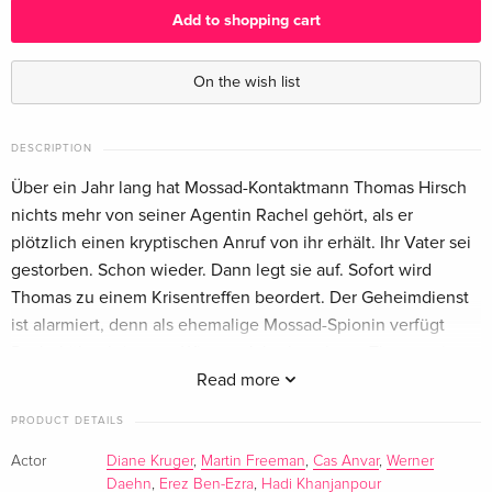
Add to shopping cart
Standard edition — (selected)
EUR 18.99
German
On the wish list
Standard edition
EUR 23.49
French
DESCRIPTION
Über ein Jahr lang hat Mossad-Kontaktmann Thomas Hirsch
Standard edition
Sold out
nichts mehr von seiner Agentin Rachel gehört, als er
Italian
plötzlich einen kryptischen Anruf von ihr erhält. Ihr Vater sei
gestorben. Schon wieder. Dann legt sie auf. Sofort wird
Blu-ray + DVD
Sold out
Thomas zu einem Krisentreffen beordert. Der Geheimdienst
Italian
ist alarmiert, denn als ehemalige Mossad-Spionin verfügt
Rachel über brisantes Wissen. Jahrelang hatte Thomas sie
auf immer gefährlichere Missionen geschickt, bis sie sich in
Read more
eine Zielperson verliebte. Jetzt soll Thomas herausfinden, ob
PRODUCT DETAILS
Rachel eine Bedrohung für die Organisation darstellt,
während er zugleich versucht, sie zu beschützen.
Actor
Diane Kruger
,
Martin Freeman
,
Cas Anvar
,
Werner
Daehn
,
Erez Ben-Ezra
,
Hadi Khanjanpour