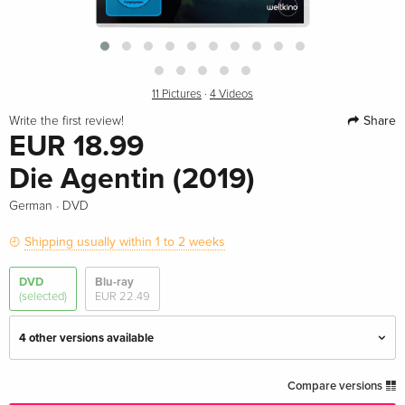
11 Pictures
·
4 Videos
Share
Write the first review!
EUR 18.99
Die Agentin (2019)
·
German
DVD
Shipping usually within 1 to 2 weeks
DVD
Blu-ray
(selected)
EUR 22.49
4 other versions available
Standard edition
Sold out
Compare versions
English · UK Version