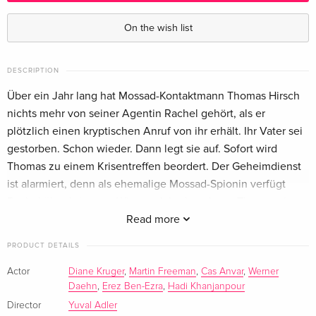
Standard edition
Sold out
French
On the wish list
Blu-ray + DVD
Sold out
Italian
DESCRIPTION
Über ein Jahr lang hat Mossad-Kontaktmann Thomas Hirsch
nichts mehr von seiner Agentin Rachel gehört, als er
plötzlich einen kryptischen Anruf von ihr erhält. Ihr Vater sei
gestorben. Schon wieder. Dann legt sie auf. Sofort wird
Thomas zu einem Krisentreffen beordert. Der Geheimdienst
ist alarmiert, denn als ehemalige Mossad-Spionin verfügt
Rachel über brisantes Wissen. Jahrelang hatte Thomas sie
auf immer gefährlichere Missionen geschickt, bis sie sich in
Read more
eine Zielperson verliebte. Jetzt soll Thomas herausfinden, ob
PRODUCT DETAILS
Rachel eine Bedrohung für die Organisation darstellt,
während er zugleich versucht, sie zu beschützen.
Actor
Diane Kruger
,
Martin Freeman
,
Cas Anvar
,
Werner
Daehn
,
Erez Ben-Ezra
,
Hadi Khanjanpour
Diane Kruger und Martin Freeman brillieren in diesem
Director
Yuval Adler