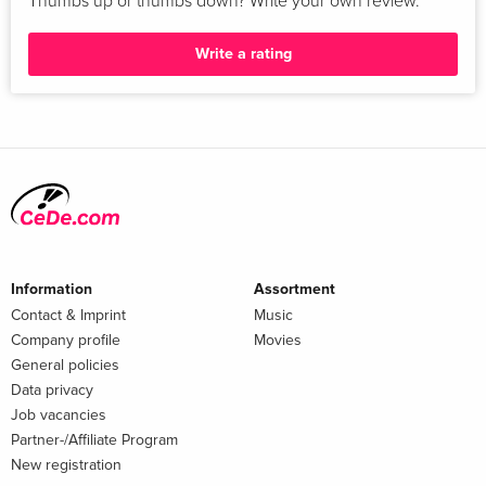
Thumbs up or thumbs down? Write your own review.
Write a rating
Information
Assortment
Contact & Imprint
Music
Company profile
Movies
General policies
Data privacy
Job vacancies
Partner-/Affiliate Program
New registration