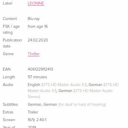
fesselnden Spionagethriller um Loyalität und Liebe. Das
Label
LEONINE
Drehbuch basiert auf dem israelischen Bestseller "The
English Teacher" von Yiftach Reicher Atir, einem ehemaligen
Content
Blu-ray
israelischen Geheimdienstmitarbeiter, der aus erster Hand
FSK / age
from age 16
Einblick in die Arbeit des Mossad gewährt.
rating
Publication
24.02.2020
Pressezitate:
date
"Adler schafft es immer wieder, für Suspense zu sorgen." (Der
Genre
Thriller
Tagesspiegel)
"Diane Kruger spielt das grossartig!" (ZDF aspekte)
EAN
4061229112413
"Ein sehr sehr spannender Film." (Rbb Kulturradio)
Length
117 minutes
"Ein Thriller-Drama, das zeigt, wie wenig das wahre
Audio
English
(DTS HD Master Audio 5.1)
,
German
(DTS HD
Agentenleben mit der Welt von James Bond & Co. zu tun
Master Audio 5.1)
,
German
(DTS HD Master Audio
hat." (filmstarts.de)
Stereo)
Subtitles
German
,
German
(for deaf or hard of hearing)
Extras
Trailer
Screen
16/9
,
2.40:1
Year of
2019