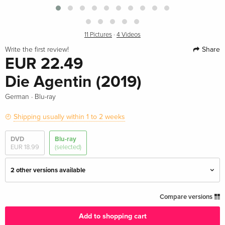
11 Pictures
·
4 Videos
Share
Write the first review!
EUR 22.49
Die Agentin (2019)
·
German
Blu-ray
Shipping usually within 1 to 2 weeks
DVD
Blu-ray
EUR 18.99
(selected)
2 other versions available
Standard edition — (selected)
EUR 22.49
Compare versions
German
Add to shopping cart